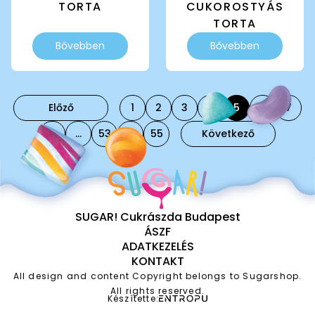
TORTA
CUKOROSTYÁS
TORTA
Ennek
Ennek
Bővebben
Bővebben
a
a
terméknek
terméknek
több
több
variációja
variációja
Előző
1
2
3
4
5
6
7
van.
van.
A
A
8
…
53
54
55
Következő
változatok
változatok
a
a
termékoldalon
termékoldalon
választhatók
választhatók
ki
ki
SUGAR! Cukrászda Budapest
ÁSZF
ADATKEZELÉS
KONTAKT
All design and content Copyright belongs to Sugarshop.
All rights reserved.
Készítette: