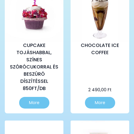
CUPCAKE
CHOCOLATE ICE
TOJÁSHABBAL,
COFFEE
SZÍNES
SZÓRÓCUKORRAL ÉS
BESZÚRÓ
DÍSZÍTÉSSEL
850FT/DB
2 490,00
Ft
More
More