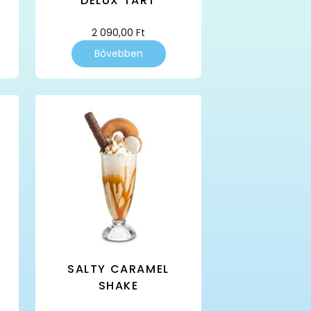
DELUX TART
2 090,00
Ft
Bővebben
Y
SALTY CARAMEL
SHAKE