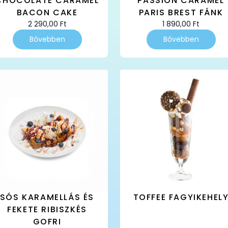
CHOCOLATE CARAMEL
PASSION CARAMEL
BACON CAKE
PARIS BREST FÁNK
2 290,00
Ft
1 890,00
Ft
Bővebben
Bővebben
SÓS KARAMELLÁS ÉS
TOFFEE FAGYIKEHEL
FEKETE RIBISZKÉS
GOFRI