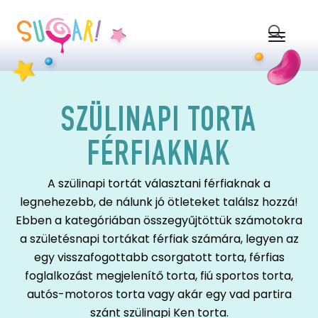
Search
for:
SZÜLINAPI TORTA
FÉRFIAKNAK
A szülinapi tortát választani férfiaknak a
legnehezebb, de nálunk jó ötleteket találsz hozzá!
Ebben a kategóriában összegyűjtöttük számotokra
a születésnapi tortákat férfiak számára, legyen az
egy visszafogottabb csorgatott torta, férfias
foglalkozást megjelenítő torta, fiú sportos torta,
autós-motoros torta vagy akár egy vad partira
szánt szülinapi Ken torta.