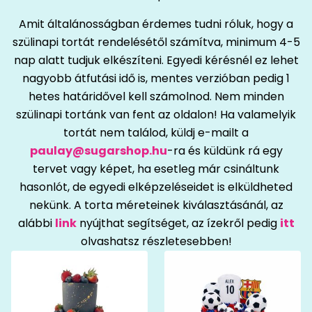
Amit általánosságban érdemes tudni róluk, hogy a
szülinapi tortát rendelésétől számítva, minimum 4-5
nap alatt tudjuk elkészíteni. Egyedi kérésnél ez lehet
nagyobb átfutási idő is, mentes verzióban pedig 1
hetes határidővel kell számolnod. Nem minden
szülinapi tortánk van fent az oldalon! Ha valamelyik
tortát nem találod, küldj e-mailt a
paulay@sugarshop.hu
-ra és küldünk rá egy
tervet vagy képet, ha esetleg már csináltunk
hasonlót, de egyedi elképzeléseidet is elküldheted
nekünk. A torta méreteinek kiválasztásánál, az
alábbi
link
nyújthat segítséget, az ízekről pedig
itt
olvashatsz részletesebben!