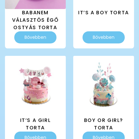
BABANEM
IT’S A BOY TORTA
VÁLASZTÓS ÉGŐ
OSTYÁS TORTA
Ennek
Ennek
Bővebben
Bővebben
a
a
terméknek
terméknek
több
több
variációja
variációja
van.
van.
A
A
változatok
változatok
a
a
termékoldalon
termékoldalon
választhatók
választhatók
ki
ki
IT’S A GIRL
BOY OR GIRL?
TORTA
TORTA
Ennek
Ennek
Bővebben
Bővebben