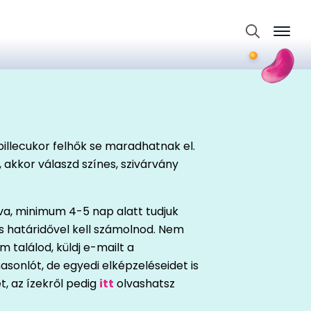
Search
for:
 pillecukor felhők se maradhatnak el.
, akkor válaszd színes, szivárvány
va, minimum 4-5 nap alatt tudjuk
es határidővel kell számolnod. Nem
 találod, küldj e-mailt a
asonlót, de egyedi elképzeléseidet is
t, az ízekről pedig
itt
olvashatsz