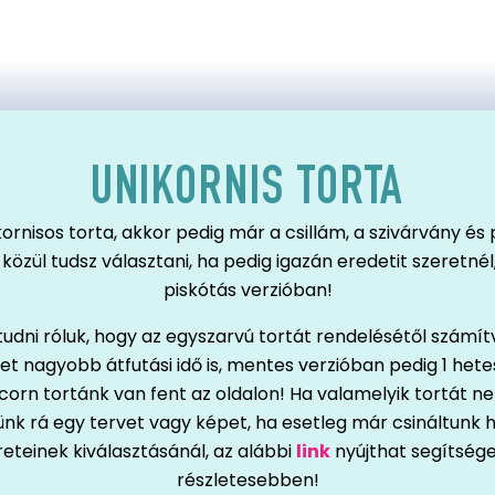
UNIKORNIS TORTA
kornisos torta, akkor pedig már a csillám, a szivárvány és
özül tudsz választani, ha pedig igazán eredetit szeretnél
piskótás verzióban!
dni róluk, hogy az egyszarvú tortát rendelésétől számít
ehet nagyobb átfutási idő is, mentes verzióban pedig 1 het
orn tortánk van fent az oldalon! Ha valamelyik tortát nem
ünk rá egy tervet vagy képet, ha esetleg már csináltunk h
eteinek kiválasztásánál, az alábbi
link
nyújthat segítsége
részletesebben!