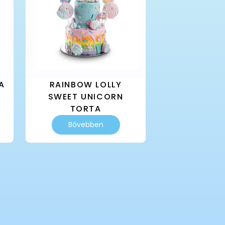
a
termékoldalon
választhatók
ki
A
RAINBOW LOLLY
SWEET UNICORN
TORTA
Ennek
Bővebben
a
terméknek
több
variációja
van.
A
változatok
a
termékoldalon