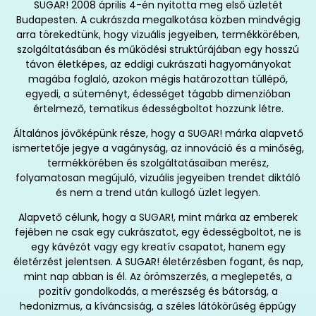
SUGAR! 2008 április 4-én nyitotta meg első üzletét
Budapesten. A cukrászda megalkotása közben mindvégig
arra törekedtünk, hogy vizuális jegyeiben, termékkörében,
szolgáltatásában és működési struktúrájában egy hosszú
távon életképes, az eddigi cukrászati hagyományokat
magába foglaló, azokon mégis határozottan túllépő,
egyedi, a süteményt, édességet tágabb dimenzióban
értelmező, tematikus édességboltot hozzunk létre.
Általános jövőképünk része, hogy a SUGAR! márka alapvető
ismertetője jegye a vagányság, az innováció és a minőség,
termékkörében és szolgáltatásaiban merész,
folyamatosan megújuló, vizuális jegyeiben trendet diktáló
és nem a trend után kullogó üzlet legyen.
Alapvető célunk, hogy a SUGAR!, mint márka az emberek
fejében ne csak egy cukrászatot, egy édességboltot, ne is
egy kávézót vagy egy kreatív csapatot, hanem egy
életérzést jelentsen. A SUGAR! életérzésben fogant, és nap,
mint nap abban is él. Az örömszerzés, a meglepetés, a
pozitív gondolkodás, a merészség és bátorság, a
hedonizmus, a kíváncsiság, a széles látókörűség éppúgy