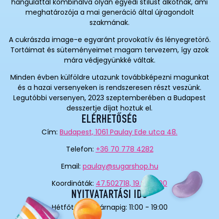
hangulattal kombinálva olyan egyedi stílust alkotnak, ami
meghatározója a mai generáció által újragondolt
szakmának.
A cukrászda image-e egyaránt provokatív és lényegretörő.
Tortáimat és süteményeimet magam tervezem, így azok
mára védjegyünkké váltak.
Minden évben külföldre utazunk továbbképezni magunkat
és a hazai versenyeken is rendszeresen részt veszünk.
Legutóbbi versenyen, 2023 szeptemberében a Budapest
desszertje díjat hoztuk el.
ELÉRHETŐSÉG
Cím:
Budapest, 1061 Paulay Ede utca 48.
Telefon:
+36 70 778 4282
Email:
paulay@sugarshop.hu
Koordináták:
47.502718, 19.060800
NYITVATARTÁSI IDŐ
Hétfőtől - Vasárnapig: 11:00 - 19:00