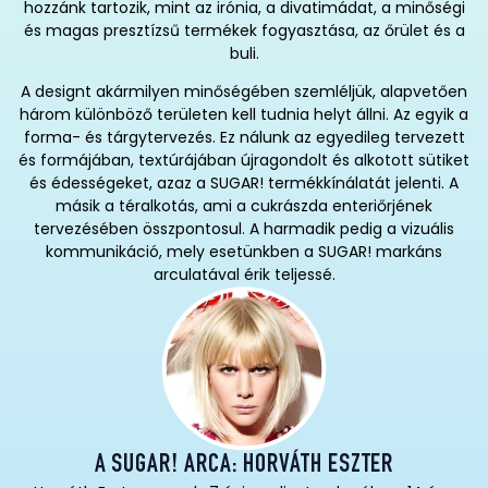
hozzánk tartozik, mint az irónia, a divatimádat, a minőségi
és magas presztízsű termékek fogyasztása, az őrület és a
buli.
A designt akármilyen minőségében szemléljük, alapvetően
három különböző területen kell tudnia helyt állni. Az egyik a
forma- és tárgytervezés. Ez nálunk az egyedileg tervezett
és formájában, textúrájában újragondolt és alkotott sütiket
és édességeket, azaz a SUGAR! termékkínálatát jelenti. A
másik a téralkotás, ami a cukrászda enteriőrjének
tervezésében összpontosul. A harmadik pedig a vizuális
kommunikáció, mely esetünkben a SUGAR! markáns
arculatával érik teljessé.
A SUGAR! ARCA: HORVÁTH ESZTER