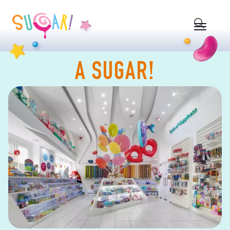
Search
for:
A SUGAR!