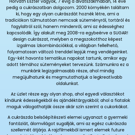
Horváth Eszter vagyok, 7 évig a divatszakmában, 14 éve
pedig a cukrászatban dolgozom. 2000 környékén találtam
ki, hogy egy olyan cukrászdát hoznék létre, ami a
tradíciókon túlmutatóan nemcsak süteményről, tortáról és
fagylaltról szól, hanem mindenről, ami az édességhez
kapcsolódik. Így alakult meg 2008-ra egybeérve a SUGAR!
design cukrászat, melyben a megszokotthoz képest
izgalmas ízkombinációkkal, a világban fellelhető,
folyamatosan változó trenddel lepjük meg vendégeinket.
Egy-két havonta tematikus napokat tartunk, amikor egy
adott témához süteményeket tervezünk. Számunkra ez a
munkánk legizgalmasabb része, ahol mindig
megújulhatunk és megmutathatjuk a legkreatívabb
oldalunkat.
Az üzlet része egy olyan shop, ahol egyedi választékot
kínálunk édességekből és ajándéktárgyakból; ahol a fiatalok
maguk válogathatják össze akár szín szerint a cukorkákat.
A cukrászda belsőépítészeti elemei ugyanazt a gyermeki
fantáziát, álomvilágot sugallják, ami az egész cukrászda
szellemét átjárja. A rajzfilmekből ismert elemek future