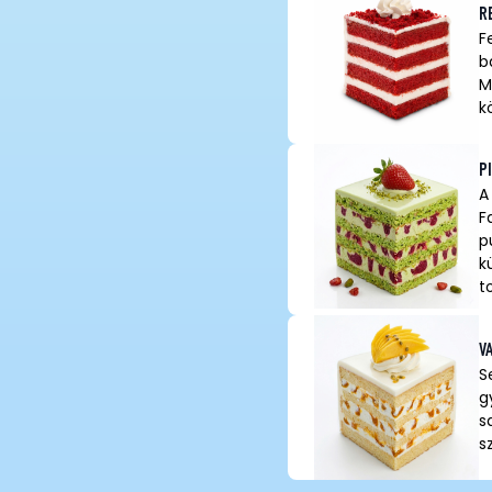
R
F
b
M
k
P
A
F
p
k
t
V
S
g
s
s