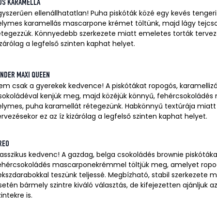
ÓS KARAMELLA
gyszerűen ellenállhatatlan! Puha piskóták közé egy kevés tenger
elymes karamellás mascarpone krémet töltünk, majd lágy tejcs
étegezzük. Könnyedebb szerkezete miatt emeletes torták tervezé
izárólag a legfelső szinten kaphat helyet.
INDER MAXI QUEEN
em csak a gyerekek kedvence! A piskótákat ropogós, karamelliz
sokoládéval kenjük meg, majd közéjük könnyű, fehércsokoládé
elymes, puha karamellát rétegezünk. Habkönnyű textúrája miatt
ervezésekor ez az íz kizárólag a legfelső szinten kaphat helyet.
REO
lasszikus kedvenc! A gazdag, belga csokoládés brownie piskóták
ehércsokoládés mascarponekrémmel töltjük meg, amelyet rop
ekszdarabokkal teszünk teljessé. Megbízható, stabil szerkezete m
setén bármely szintre kiváló választás, de kifejezetten ajánljuk 
zintekre is.