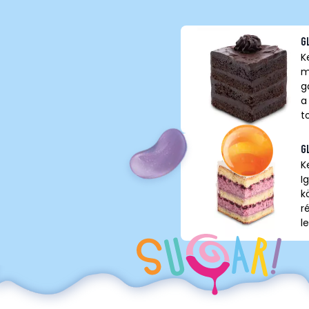
G
K
m
g
a
t
G
K
I
k
r
l