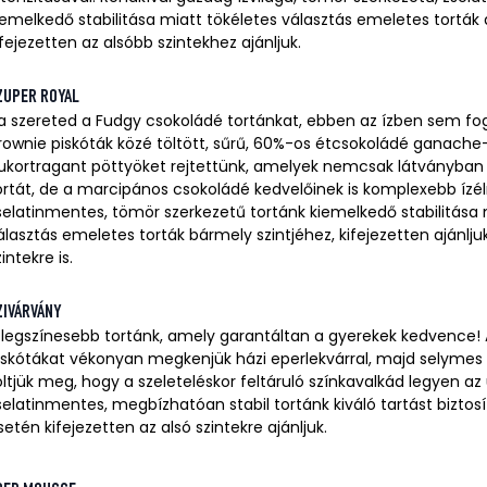
iemelkedő stabilitása miatt tökéletes választás emeletes torták a
ifejezetten az alsóbb szintekhez ajánljuk.
ZUPER ROYAL
a szereted a Fudgy csokoládé tortánkat, ebben az ízben sem fog
rownie piskóták közé töltött, sűrű, 60%-os étcsokoládé ganache
ukortragant pöttyöket rejtettünk, amelyek nemcsak látványban 
ortát, de a marcipános csokoládé kedvelőinek is komplexebb ízé
selatinmentes, tömör szerkezetű tortánk kiemelkedő stabilitása 
álasztás emeletes torták bármely szintjéhez, kifejezetten ajánljuk
zintekre is.
ZIVÁRVÁNY
 legszínesebb tortánk, amely garantáltan a gyerekek kedvence! A
iskótákat vékonyan megkenjük házi eperlekvárral, majd selymes
öltjük meg, hogy a szeleteléskor feltáruló színkavalkád legyen az
selatinmentes, megbízhatóan stabil tortánk kiváló tartást biztosí
setén kifejezetten az alsó szintekre ajánljuk.