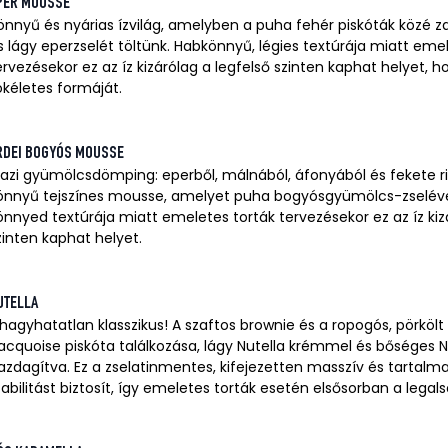
PER MOUSSE
önnyű és nyárias ízvilág, amelyben a puha fehér piskóták közé
s lágy eperzselét töltünk. Habkönnyű, légies textúrája miatt eme
ervezésekor ez az íz kizárólag a legfelső szinten kaphat helyet, 
ökéletes formáját.
RDEI BOGYÓS MOUSSE
gazi gyümölcsdömping: eperből, málnából, áfonyából és fekete rib
önnyű tejszínes mousse, amelyet puha bogyósgyümölcs-zseléve
önnyed textúrája miatt emeletes torták tervezésekor ez az íz kiz
zinten kaphat helyet.
UTELLA
ihagyhatatlan klasszikus! A szaftos brownie és a ropogós, pörkö
acquoise piskóta találkozása, lágy Nutella krémmel és bőséges N
azdagítva. Ez a zselatinmentes, kifejezetten masszív és tartalma
tabilitást biztosít, így emeletes torták esetén elsősorban a legalsó