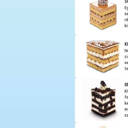
S
E
s
r
k
K
N
c
s
t
O
K
f
k
e
s