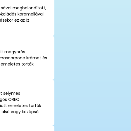
i sóval megbolondított,
okoládés karamellával
sekor ez az íz
ált mogyorós
s mascarpone krémet és
 emeletes torták
at selymes
ogós OREO
iatt emeletes torták
az alsó vagy középső