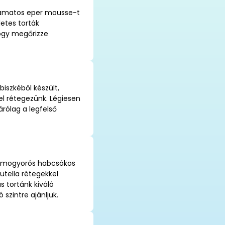
 zamatos eper mousse-t
letes torták
hogy megőrizze
iszkéből készült,
l rétegezünk. Légiesen
árólag a legfelső
lt mogyorós habcsókos
utella rétegekkel
s tortánk kiváló
 szintre ajánljuk.