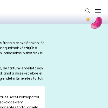
Search
for:
s francia csokoládékból és
 magunknak készítjük a
 habcsókos piskótáink is,
p, de tartunk emellett egy
, ahol a díszeket előre el
grendelni. Emeletes torták
al és sötét kakaóporral
 csokoládékrém
atinmentes torta, amely