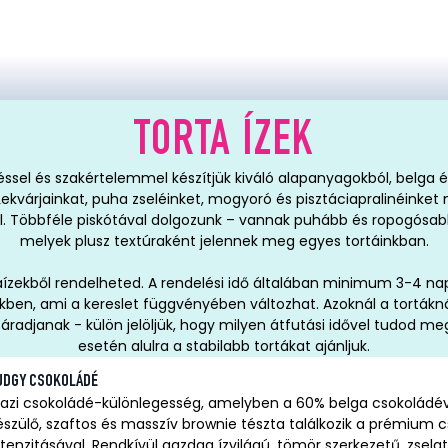
TORTA ÍZEK
éssel és szakértelemmel készítjük kiváló alapanyagokból, belga é
Lekvárjainkat, puha zseléinket, mogyoró és pisztáciapralinéinket
 Többféle piskótával dolgozunk – vannak puhább és ropogósabb,
melyek plusz textúraként jelennek meg egyes tortáinkban.
aízekből rendelheted. A rendelési idő általában minimum 3-4 na
kben, ami a kereslet függvényében változhat. Azoknál a tortáknál
száradjanak - külön jelöljük, hogy milyen átfutási idővel tudod me
esetén alulra a stabilabb tortákat ajánljuk.
UDGY CSOKOLÁDÉ
gazi csokoládé-különlegesség, amelyben a 60% belga csokoládév
észülő, szaftos és masszív brownie tészta találkozik a prémium
ntenzitásával. Rendkívül gazdag ízvilágú, tömör szerkezetű, zsel