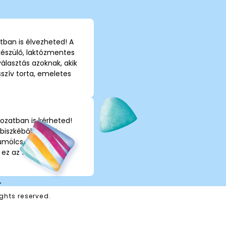
ban is élvezheted! A
észülő, laktózmentes
álasztás azoknak, akik
sszív torta, emeletes
ozatban is kérheted!
iszkéből készült,
ümölcs-zselével
z az íz kizárólag a
T
ghts reserved.