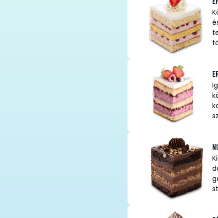
E
K
é
t
t
E
I
k
k
s
N
K
d
g
s