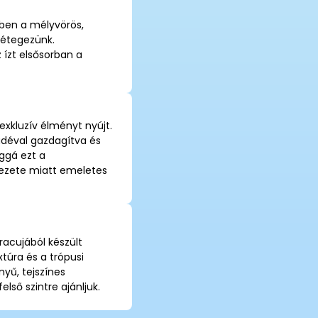
ben a mélyvörös,
rétegezünk.
 ízt elsősorban a
exkluzív élményt nyújt.
ádéval gazdagítva és
ggá ezt a
kezete miatt emeletes
acujából készült
túra és a trópusi
yű, tejszínes
lső szintre ajánljuk.