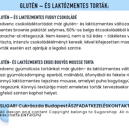
GLUTÉN – ÉS LAKTÓZMENTES TORTÁK:
LUTÉN – ÉS LAKTÓZMENTES FUDGY CSOKOLÁDÉ
edvenc csokoládétortádat már glutén- és laktózmentes változat
entes brownie piskótát selymes, 60%-os belga étcsokoládéból k
anache-al rétegezzük. Nem keserű, nem is túl édes – tökéletes v
 tiszta, intenzív csokoládéélményt keresik. Mivel kifejezetten ma
orták esetén ezt ajánljuk a legalsó szintre.
LUTÉN- ÉS LAKTÓZMENTES ERDEI BOGYÓS MOUSSE TORTA
edvenc gyümölcsös tortánkat már glutén- és laktózmentes vált
gazi gyümölcsdömping: eperből, málnából, áfonyából és fekete rib
önnyű laktózmentes tejszínes mousse, amelyet puha bogyósgy
étegezünk. Könnyű textúrája miatt emeletes torták tervezésekor e
egfelső szinten kaphat helyet.
SUGAR! Cukrászda Budapest
ÁSZF
ADATKEZELÉS
KONTAK
All design and content Copyright belongs to Sugarshop. All ri
Készítette: