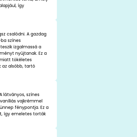
lapjául, így
sz csalódni. A gazdag
-ba színes
teszik izgalmassá a
lményt nyújtanak. Ez a
miatt tökéletes
 az alsóbb, tartó
 látványos, színes
 vaníliás vajkrémmel
 ünnep fénypontja. Ez a
t, így emeletes torták