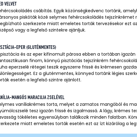
ED VELVET
ehércsokoládés csábítás. Egyik közönségkedvenc tortánk, amely
ársonyos piskóták közé selymes fehércsokoládés tejszínkrémet 
egbízható szerkezete miatt emeletes torták tervezésekor ezt az
özépső vagy a legfelső szintekre ajánljuk.
ISZTÁCIA-EPER (GLUTÉNMENTES)
 pisztácia és az eper kifinomult párosa ebben a tortában igazán 
antasztikusan finom, könnyű pisztáciás tejszínkrém fehércsokol
uha eperzselé rétegei teszik egyszerre frissé és krémesen gazda
ülönlegességet. Ez a gluténmentes, könnyed tortánk légies szer
orták esetén a legfelső szintre ajánlott.
ANÍLIA-MANGÓS MARACUJA ZSELÉVEL
elymes vaníliakrémes torta, melyet a zamatos mangóból és mar
yümölcszselé tesz igazán frissé és izgalmassá. A lágy, krémes tex
avasság tökéletes egyensúlyban találkozik minden falatban. Könn
zerkezete miatt emeletes torták esetén ezt az ízt kizárólag a legfe