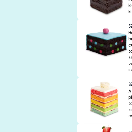
k
k
S
H
b
c
t
z
v
s
S
A
p
t
z
e