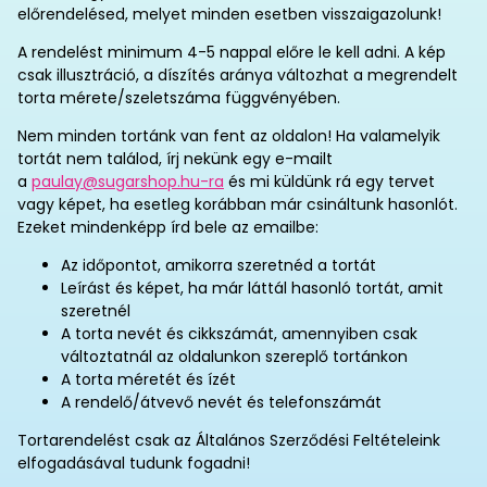
előrendelésed, melyet minden esetben visszaigazolunk!
A rendelést minimum 4-5 nappal előre le kell adni. A kép
csak illusztráció, a díszítés aránya változhat a megrendelt
torta mérete/szeletszáma függvényében.
Nem minden tortánk van fent az oldalon! Ha valamelyik
tortát nem találod, írj nekünk egy e-mailt
a
paulay@sugarshop.hu-ra
és mi küldünk rá egy tervet
vagy képet, ha esetleg korábban már csináltunk hasonlót.
Ezeket mindenképp írd bele az emailbe:
Az időpontot, amikorra szeretnéd a tortát
Leírást és képet, ha már láttál hasonló tortát, amit
szeretnél
A torta nevét és cikkszámát, amennyiben csak
változtatnál az oldalunkon szereplő tortánkon
A torta méretét és ízét
A rendelő/átvevő nevét és telefonszámát
Tortarendelést csak az Általános Szerződési Feltételeink
elfogadásával tudunk fogadni!