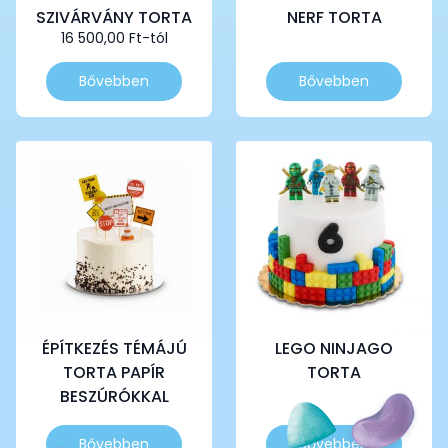
SZIVÁRVÁNY TORTA
NERF TORTA
16 500,00
Ft
-tól
Ennek
Ennek
Bővebben
Bővebben
a
a
terméknek
terméknek
több
több
variációja
variációja
van.
van.
A
A
változatok
változatok
a
a
termékoldalon
termékoldalon
választhatók
választhatók
ki
ki
ÉPÍTKEZÉS TÉMÁJÚ
LEGO NINJAGO
TORTA PAPÍR
TORTA
BESZÚRÓKKAL
Ennek
Ennek
Bővebben
Bővebben