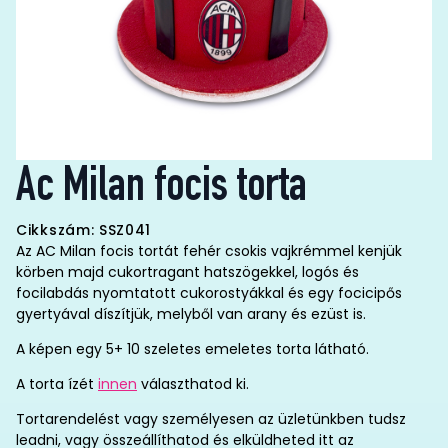
Ac Milan focis torta
Cikkszám: SSZ041
Az AC Milan focis tortát fehér csokis vajkrémmel kenjük
körben majd cukortragant hatszögekkel, logós és
focilabdás nyomtatott cukorostyákkal és egy focicipős
gyertyával díszítjük, melyből van arany és ezüst is.
A képen egy 5+ 10 szeletes emeletes torta látható.
A torta ízét
innen
választhatod ki.
Tortarendelést vagy személyesen az üzletünkben tudsz
leadni, vagy összeállíthatod és elküldheted itt az