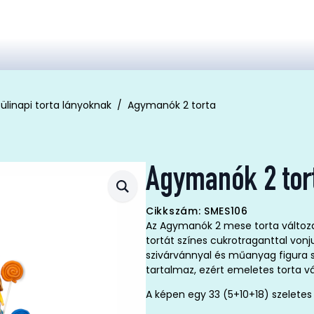
ülinapi torta lányoknak
Agymanók 2 torta
Agymanók 2 tor
Cikkszám: SMES106
Az Agymanók 2 mese torta változat
tortát színes cukrotraganttal von
szivárvánnyal és műanyag figura sz
tartalmaz, ezért emeletes torta vá
A képen egy 33 (5+10+18) szeletes