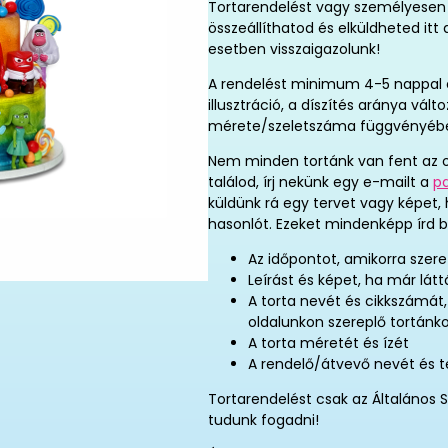
Tortarendelést vagy személyesen 
összeállíthatod és elküldheted it
esetben visszaigazolunk!
A rendelést minimum 4-5 nappal elő
illusztráció, a díszítés aránya vál
mérete/szeletszáma függvényéb
Nem minden tortánk van fent az o
találod, írj nekünk egy e-mailt a
p
küldünk rá egy tervet vagy képet,
hasonlót. Ezeket mindenképp írd b
Az időpontot, amikorra szere
Leírást és képet, ha már látt
A torta nevét és cikkszámát
oldalunkon szereplő tortánk
A torta méretét és ízét
A rendelő/átvevő nevét és 
Tortarendelést csak az Általános S
tudunk fogadni!