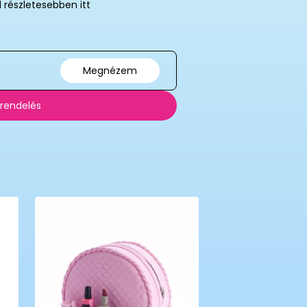
l részletesebben itt
Megnézem
 rendelés