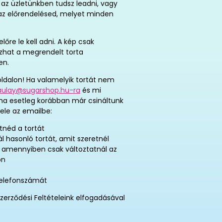
az üzletünkben tudsz leadni, vagy
t az előrendelésed, melyet minden
re le kell adni. A kép csak
tozhat a megrendelt torta
en.
ldalon! Ha valamelyik tortát nem
aulay@sugarshop.hu-ra
és mi
 ha esetleg korábban már csináltunk
ele az emailbe:
tnéd a tortát
ál hasonló tortát, amit szeretnél
, amennyiben csak változtatnál az
on
telefonszámát
zerződési Feltételeink elfogadásával