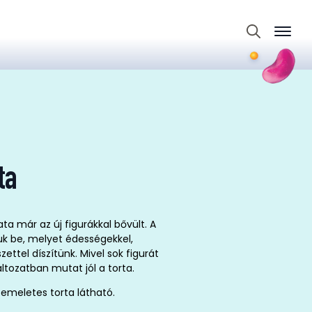
Search
for:
ta
a már az új figurákkal bővült. A
juk be, melyet édességekkel,
ettel díszítünk. Mivel sok figurát
ltozatban mutat jól a torta.
 emeletes torta látható.