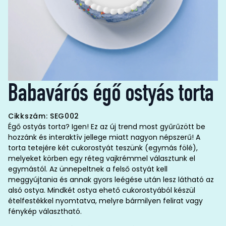
Babavárós égő ostyás torta
Cikkszám: SEG002
Égő ostyás torta? Igen! Ez az új trend most gyűrűzött be
hozzánk és interaktív jellege miatt nagyon népszerű! A
torta tetejére két cukorostyát teszünk (egymás fölé),
melyeket körben egy réteg vajkrémmel választunk el
egymástól. Az ünnepeltnek a felső ostyát kell
meggyújtania és annak gyors leégése után lesz látható az
alsó ostya. Mindkét ostya ehető cukorostyából készül
ételfestékkel nyomtatva, melyre bármilyen felirat vagy
fénykép választható.