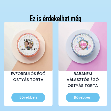
Ez is érdekelhet még
ÉVFORDULÓS ÉGŐ
BABANEM
OSTYÁS TORTA
VÁLASZTÓS ÉGŐ
OSTYÁS TORTA
Ennek
Ennek
Bővebben
Bővebben
a
a
terméknek
terméknek
több
több