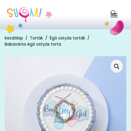
Search
for:
Kezdőlap
Torták
Égő ostyás torták
Babavárós égő ostyás torta