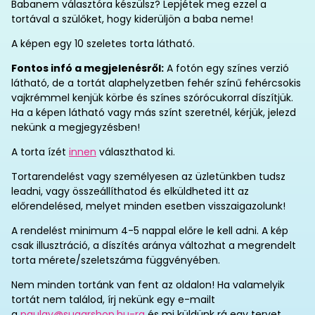
Babanem választóra készülsz? Lepjétek meg ezzel a
tortával a szülőket, hogy kiderüljön a baba neme!
A képen egy 10 szeletes torta látható.
Fontos infó a megjelenésről:
A fotón egy színes verzió
látható, de a tortát alaphelyzetben fehér színű fehércsokis
vajkrémmel kenjük körbe és színes szórócukorral díszítjük.
Ha a képen látható vagy más színt szeretnél, kérjük, jelezd
nekünk a megjegyzésben!
A torta ízét
innen
választhatod ki.
Tortarendelést vagy személyesen az üzletünkben tudsz
leadni, vagy összeállíthatod és elküldheted itt az
előrendelésed, melyet minden esetben visszaigazolunk!
A rendelést minimum 4-5 nappal előre le kell adni. A kép
csak illusztráció, a díszítés aránya változhat a megrendelt
torta mérete/szeletszáma függvényében.
Nem minden tortánk van fent az oldalon! Ha valamelyik
tortát nem találod, írj nekünk egy e-mailt
a
paulay@sugarshop.hu-ra
és mi küldünk rá egy tervet