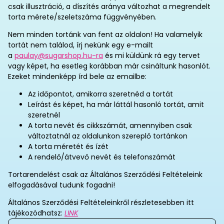
csak illusztráció, a díszítés aránya változhat a megrendelt
torta mérete/szeletszáma függvényében.
Nem minden tortánk van fent az oldalon! Ha valamelyik
tortát nem találod, írj nekünk egy e-mailt
a
paulay@sugarshop.hu-ra
és mi küldünk rá egy tervet
vagy képet, ha esetleg korábban már csináltunk hasonlót.
Ezeket mindenképp írd bele az emailbe:
Az időpontot, amikorra szeretnéd a tortát
Leírást és képet, ha már láttál hasonló tortát, amit
szeretnél
A torta nevét és cikkszámát, amennyiben csak
változtatnál az oldalunkon szereplő tortánkon
A torta méretét és ízét
A rendelő/átvevő nevét és telefonszámát
Tortarendelést csak az Általános Szerződési Feltételeink
elfogadásával tudunk fogadni!
Általános Szerződési Feltételeinkről részletesebben itt
tájékozódhatsz:
LINK