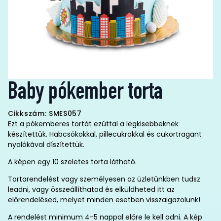
Baby pókember torta
Cikkszám: SMES057
Ezt a pókemberes tortát ezúttal a legkisebbeknek
készítettük. Habcsókokkal, pillecukrokkal és cukortragant
nyalókával díszítettük.
A képen egy 10 szeletes torta látható.
Tortarendelést vagy személyesen az üzletünkben tudsz
leadni, vagy összeállíthatod és elküldheted itt az
előrendelésed, melyet minden esetben visszaigazolunk!
A rendelést minimum 4-5 nappal előre le kell adni. A kép