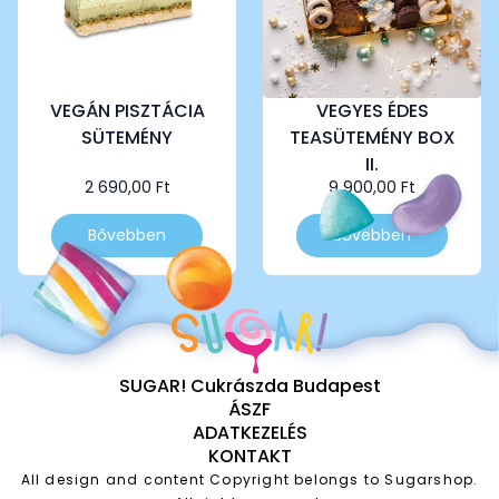
VEGÁN PISZTÁCIA
VEGYES ÉDES
SÜTEMÉNY
TEASÜTEMÉNY BOX
II.
2 690,00
Ft
9 900,00
Ft
Bővebben
Bővebben
SUGAR! Cukrászda Budapest
ÁSZF
ADATKEZELÉS
KONTAKT
All design and content Copyright belongs to Sugarshop.