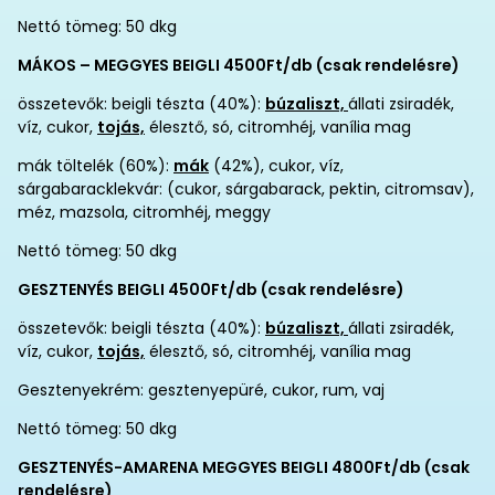
Nettó tömeg: 50 dkg
MÁKOS – MEGGYES BEIGLI 4500Ft/db (csak rendelésre)
összetevők: beigli tészta (40%):
búzaliszt,
állati zsiradék,
víz, cukor,
tojás,
élesztő, só, citromhéj, vanília mag
mák töltelék (60%):
mák
(42%), cukor, víz,
sárgabaracklekvár: (cukor, sárgabarack, pektin, citromsav),
méz, mazsola, citromhéj, meggy
Nettó tömeg: 50 dkg
GESZTENYÉS BEIGLI 4500Ft/db (csak rendelésre)
összetevők: beigli tészta (40%):
búzaliszt,
állati zsiradék,
víz, cukor,
tojás,
élesztő, só, citromhéj, vanília mag
Gesztenyekrém: gesztenyepüré, cukor, rum, vaj
Nettó tömeg: 50 dkg
GESZTENYÉS-AMARENA MEGGYES BEIGLI 4800Ft/db (csak
rendelésre)