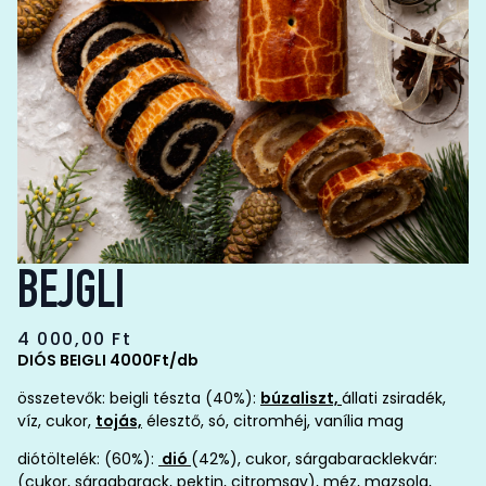
BEJGLI
4 000,00
Ft
DIÓS BEIGLI 4000Ft/db
összetevők: beigli tészta (40%):
búzaliszt,
állati zsiradék,
víz, cukor,
tojás,
élesztő, só, citromhéj, vanília mag
diótöltelék: (60%):
dió
(42%), cukor, sárgabaracklekvár:
(cukor, sárgabarack, pektin, citromsav), méz, mazsola,