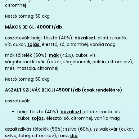
citromhéj
Nettó tömeg: 50 dkg
MÁKOS BEIGLI 4000Ft/db
összetevők: beigli tészta (40%):
búzaliszt,
állati zsiradék,
víz, cukor,
tojás,
élesztő, só, citromhéj, vanília mag
mák töltelék (60%):
mák
(42%), cukor, víz,
sárgabaracklekvár: (cukor, sárgabarack, pektin, citromsav),
méz, mazsola, citromhéj
Nettó tömeg: 50 dkg
ASZALT SZILVÁS BEIGLI 4500Ft/db (csak rendelésre)
összetevők:
beigli tészta (40%):
búzaliszt,
állati zsiradék, víz,
cukor,
tojás,
élesztő, só, citromhéj, vanília mag
aszaltszilvás töltelék (56%): szilva (60%), szilvalekvár (cukor,
szilva, fahéj, citromsav), méz,
dió