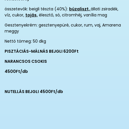
összetevők: beigli tészta (40%):
búzaliszt,
állati zsiradék,
víz, cukor,
tojás,
élesztő, só, citromhéj, vanília mag
Gesztenyekrém: gesztenyepüré, cukor, rum, vaj, Amarena
meggy
Nettó tömeg: 50 dkg
PISZTÁCIÁS-MÁLNÁS BEJGLI 6200Ft
NARANCSOS CSOKIS
4500Ft/db
NUTELLÁS BEJGLI 4500Ft/db