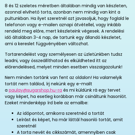
8 és 12 szeletes méretben általában mindig van készleten,
azonnal elvihető torta, azonban nem mindig van kint a
pultunkban. Ha ilyet szeretnél azt javasoljuk, hogy foglald le
telefonon vagy e-mailen aznapi átvétellel, vagy inkább
rendeld meg előre, mert készleteink végesek. A rendelési
idő általában 3-4 nap, de tartunk egy állandó készletet,
ami a kereslet függvényében változhat.
Tortarendelést vagy személyesen az üzletünkben tudsz
leadni, vagy összeállíthatod és elküldheted itt az
előrendelésed, melyet minden esetben visszaigazolunk!
Nem minden tortánk van fent az oldalon! Ha valamelyik
tortát nem találod, írj nekünk egy e-mailt
a
paulay@sugarshop.hu-ra
és mi küldünk rá egy tervet
vagy képet, ha esetleg korábban már csináltunk hasonlót.
Ezeket mindenképp írd bele az emailbe:
Az időpontot, amikorra szeretnéd a tortát
Leírást és képet, ha már láttál hasonló tortát, amit
szeretnél
A torta nevét és cikkszámát, amennyiben csak