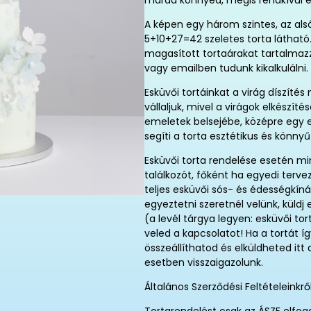
marad könnyed, mégis rendkívül e
A képen egy három szintes, az al
5+10+27=42 szeletes torta látható.
magasított tortaárakat tartalmaz
vagy emailben tudunk kikalkulálni.
Esküvői tortáinkat a virág díszíté
vállaljuk, mivel a virágok elkészí
emeletek belsejébe, középre egy e
segíti a torta esztétikus és könnyű
Esküvői torta rendelése esetén m
találkozót, főként ha egyedi terve
teljes esküvői sós- és édességkínál
egyeztetni szeretnél velünk, küld
(a levél tárgya legyen: esküvői tor
veled a kapcsolatot! Ha a tortát 
összeállíthatod és elküldheted it
esetben visszaigazolunk.
Általános Szerződési Feltételeinkr