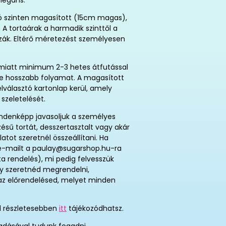
legáns.
só szinten magasított (15cm magas),
 A tortaárak a harmadik szinttől a
zák. Eltérő méretezést személyesen
s miatt minimum 2-3 hetes átfutással
tése hosszabb folyamat. A magasított
lválasztó kartonlap kerül, amely
 szeletelését.
indenképp javasoljuk a személyes
zésű tortát, desszertasztalt vagy akár
atot szeretnél összeállítani. Ha
j e-mailt a paulay@sugarshop.hu-ra
ta rendelés), mi pedig felvesszük
így szeretnéd megrendelni,
t az előrendelésed, melyet minden
ől részletesebben
itt
tájékozódhatsz.