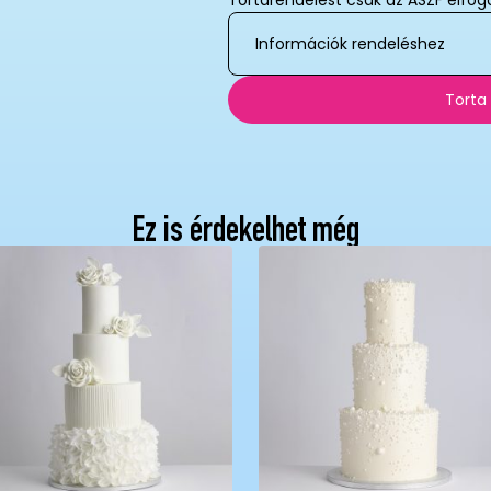
Tortarendelést csak az ÁSZF elfog
Információk rendeléshez
Torta
Ez is érdekelhet még