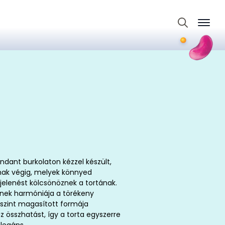
Search
for:
ondant burkolaton kézzel készült,
nak végig, melyek könnyed
jelenést kölcsönöznek a tortának.
zínek harmóniája a törékeny
 szint magasított formája
 összhatást, így a torta egyszerre