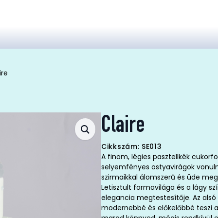
ire
Claire
Cikkszám: SE013
A finom, légies pasztellkék cukorf
selyemfényes ostyavirágok vonul
szirmaikkal álomszerű és üde meg
Letisztult formavilága és a lágy s
elegancia megtestesítője. Az alsó
modernebbé és előkelőbbé teszi az