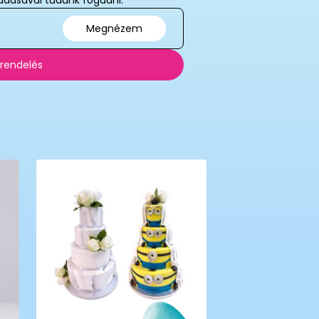
adásával tudunk fogadni.
Megnézem
 rendelés