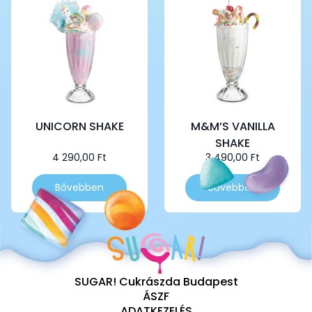
UNICORN SHAKE
M&M’S VANILLA
SHAKE
4 290,00
Ft
3 490,00
Ft
Bővebben
Bővebben
SUGAR! Cukrászda Budapest
ÁSZF
ADATKEZELÉS