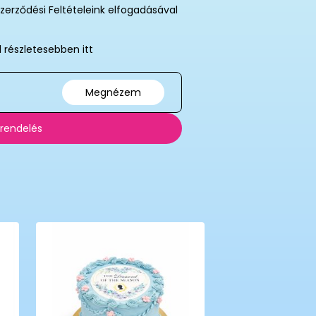
zerződési Feltételeink elfogadásával
l részletesebben itt
Megnézem
 rendelés