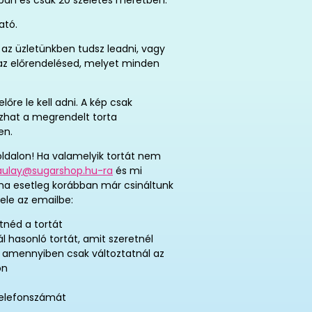
ban és csak 20 szeletes méretben.
ató.
az üzletünkben tudsz leadni, vagy
t az előrendelésed, melyet minden
re le kell adni. A kép csak
tozhat a megrendelt torta
en.
ldalon! Ha valamelyik tortát nem
aulay@sugarshop.hu-ra
és mi
 ha esetleg korábban már csináltunk
ele az emailbe:
tnéd a tortát
ál hasonló tortát, amit szeretnél
, amennyiben csak változtatnál az
on
telefonszámát