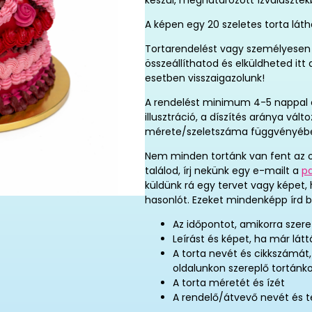
készül, meghatározott ízválaszték
A képen egy 20 szeletes torta láth
Tortarendelést vagy személyesen 
összeállíthatod és elküldheted it
esetben visszaigazolunk!
A rendelést minimum 4-5 nappal elő
illusztráció, a díszítés aránya vál
mérete/szeletszáma függvényéb
Nem minden tortánk van fent az o
találod, írj nekünk egy e-mailt a
p
küldünk rá egy tervet vagy képet,
hasonlót. Ezeket mindenképp írd b
Az időpontot, amikorra szere
Leírást és képet, ha már látt
A torta nevét és cikkszámát
oldalunkon szereplő tortánk
A torta méretét és ízét
A rendelő/átvevő nevét és 