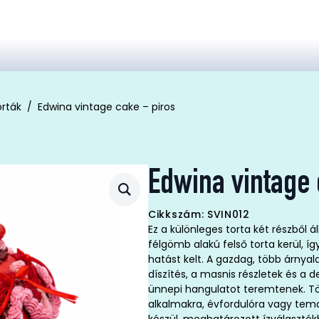
orták
Edwina vintage cake – piros
Edwina vintage 
Cikkszám: SVIN012
Ez a különleges torta két részből á
félgömb alakú felső torta kerül, í
hatást kelt. A gazdag, több árnyal
díszítés, a masnis részletek és a 
ünnepi hangulatot teremtenek. Tö
alkalmakra, évfordulóra vagy tema