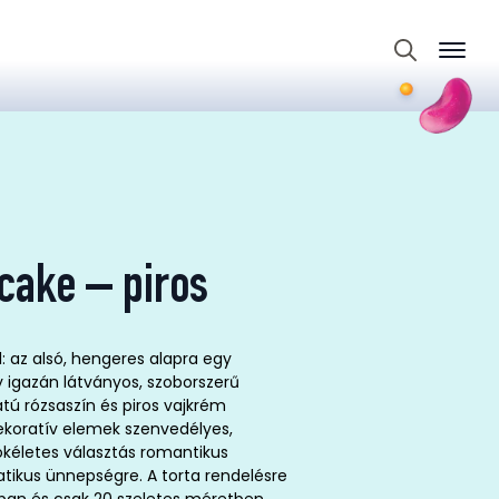
Search
for:
cake – piros
ll: az alsó, hengeres alapra egy
gy igazán látványos, szoborszerű
atú rózsaszín és piros vajkrém
dekoratív elemek szenvedélyes,
kéletes választás romantikus
tikus ünnepségre. A torta rendelésre