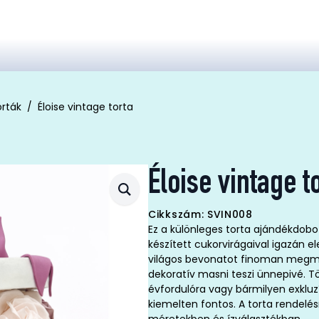
orták
Éloise vintage torta
Éloise vintage t
Cikkszám: SVIN008
Ez a különleges torta ajándékdobo
készített cukorvirágaival igazán e
világos bevonatot finoman megmi
dekoratív masni teszi ünnepivé. T
évfordulóra vagy bármilyen exkluz
kiemelten fontos. A torta rendelé