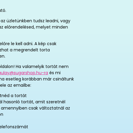
ató.
az üzletünkben tudsz leadni, vagy
t az előrendelésed, melyet minden
re le kell adni. A kép csak
tozhat a megrendelt torta
en.
ldalon! Ha valamelyik tortát nem
aulay@sugarshop.hu-ra
és mi
 ha esetleg korábban már csináltunk
ele az emailbe:
tnéd a tortát
ál hasonló tortát, amit szeretnél
, amennyiben csak változtatnál az
on
telefonszámát