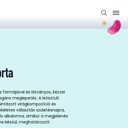
Search
for:
orta
z formájával és látványos, kézzel
legáns meglepetés. A letisztult
ntázott virágkompozíció és
ökéletes választás születésnapra,
ív alkalomra, amikor a megjelenés
sre készül, meghatározott