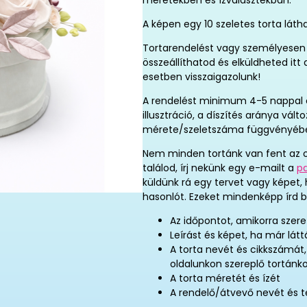
méretekben és ízválasztékban.
A képen egy 10 szeletes torta láth
Tortarendelést vagy személyesen 
összeállíthatod és elküldheted it
esetben visszaigazolunk!
A rendelést minimum 4-5 nappal elő
illusztráció, a díszítés aránya vál
mérete/szeletszáma függvényéb
Nem minden tortánk van fent az o
találod, írj nekünk egy e-mailt a
p
küldünk rá egy tervet vagy képet,
hasonlót. Ezeket mindenképp írd b
Az időpontot, amikorra szere
Leírást és képet, ha már látt
A torta nevét és cikkszámát
oldalunkon szereplő tortánk
A torta méretét és ízét
A rendelő/átvevő nevét és 