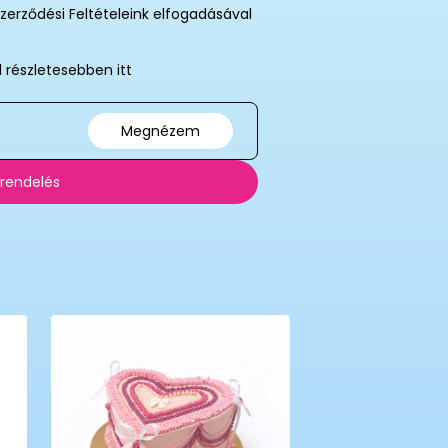
zerződési Feltételeink elfogadásával
l részletesebben itt
Megnézem
 rendelés