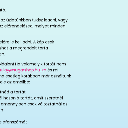
ató.
az üzletünkben tudsz leadni, vagy
t az előrendelésed, melyet minden
re le kell adni. A kép csak
tozhat a megrendelt torta
en.
ldalon! Ha valamelyik tortát nem
aulay@sugarshop.hu-ra
és mi
 ha esetleg korábban már csináltunk
ele az emailbe:
tnéd a tortát
ál hasonló tortát, amit szeretnél
, amennyiben csak változtatnál az
on
telefonszámát