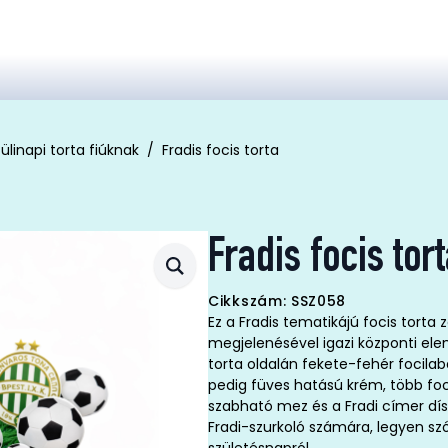
ülinapi torta fiúknak
Fradis focis torta
Fradis focis tor
Cikkszám: SSZ058
Ez a Fradis tematikájú focis torta 
megjelenésével igazi központi ele
torta oldalán fekete-fehér focila
pedig füves hatású krém, több fo
szabható mez és a Fradi címer dís
Fradi-szurkoló számára, legyen sz