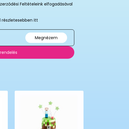
zerződési Feltételeink elfogadásával
l részletesebben itt
Megnézem
 rendelés