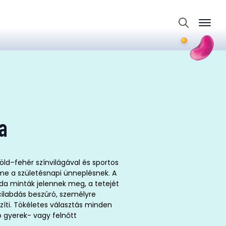
Search
for:
ta
zöld–fehér színvilágával és sportos
me a születésnapi ünneplésnek. A
bda minták jelennek meg, a tetejét
cilabdás beszúró, személyre
zíti. Tökéletes választás minden
ó gyerek- vagy felnőtt