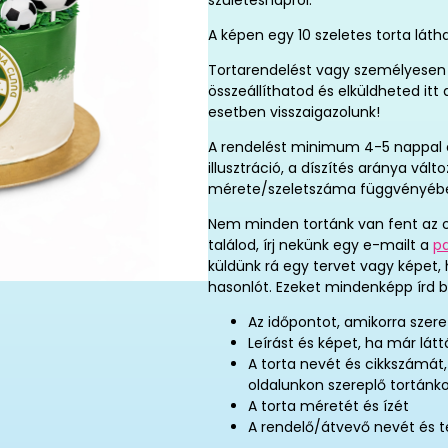
születésnapról.
A képen egy 10 szeletes torta láth
Tortarendelést vagy személyesen 
összeállíthatod és elküldheted it
esetben visszaigazolunk!
A rendelést minimum 4-5 nappal elő
illusztráció, a díszítés aránya vál
mérete/szeletszáma függvényéb
Nem minden tortánk van fent az o
találod, írj nekünk egy e-mailt a
p
küldünk rá egy tervet vagy képet,
hasonlót. Ezeket mindenképp írd b
Az időpontot, amikorra szere
Leírást és képet, ha már látt
A torta nevét és cikkszámát
oldalunkon szereplő tortánk
A torta méretét és ízét
A rendelő/átvevő nevét és 