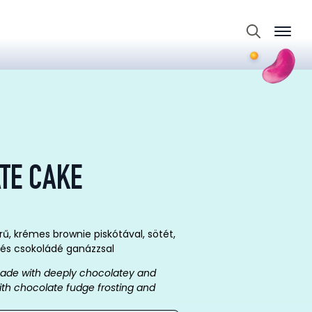
Search
for:
TE CAKE
ű, krémes brownie piskótával, sötét,
és csokoládé ganázzsal
ade with deeply chocolatey and
ith chocolate fudge frosting and