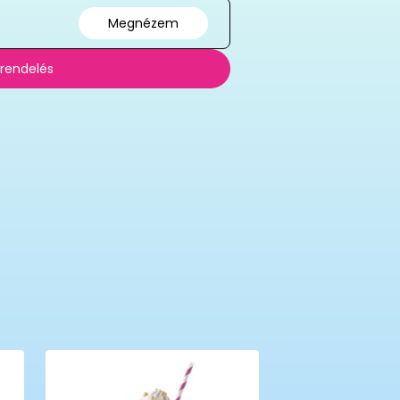
Megnézem
 rendelés