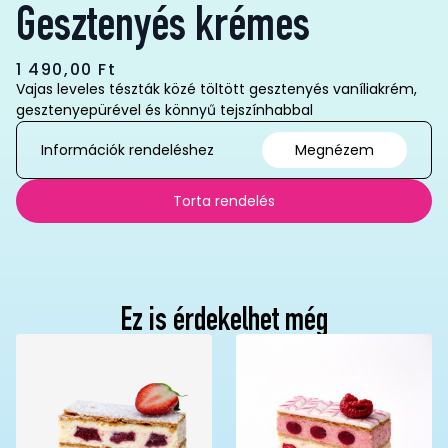
Gesztenyés krémes
1 490,00
Ft
Vajas leveles tészták közé töltött gesztenyés vaníliakrém,
gesztenyepürével és könnyű tejszínhabbal
Információk rendeléshez
Megnézem
Torta rendelés
Ez is érdekelhet még