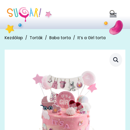
Search
for:
Kezdőlap
Torták
Baba torta
It’s a Girl torta