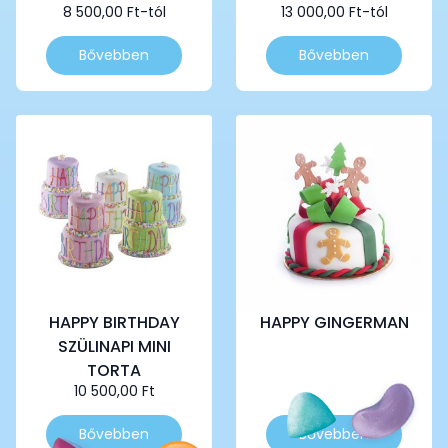
8 500,00
Ft
-tól
13 000,00
Ft
-tól
Ennek
Ennek
Bővebben
Bővebben
a
a
terméknek
terméknek
több
több
variációja
variációja
van.
van.
A
A
változatok
változatok
a
a
termékoldalon
termékoldalon
választhatók
választhatók
ki
ki
HAPPY BIRTHDAY
HAPPY GINGERMAN
SZÜLINAPI MINI
TORTA
10 500,00
Ft
Ennek
Ennek
Bővebben
Bővebben
a
a