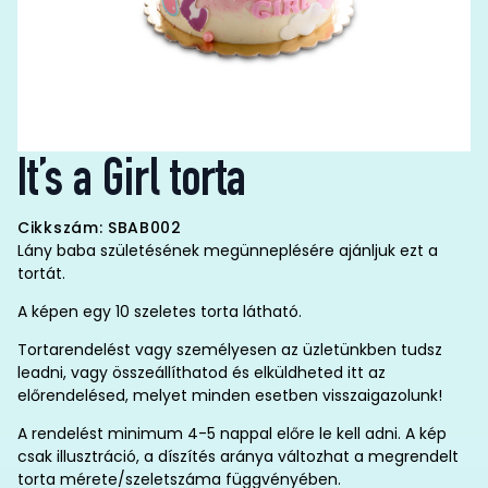
It’s a Girl torta
Cikkszám: SBAB002
Lány baba születésének megünneplésére ajánljuk ezt a
tortát.
A képen egy 10 szeletes torta látható.
Tortarendelést vagy személyesen az üzletünkben tudsz
leadni, vagy összeállíthatod és elküldheted itt az
előrendelésed, melyet minden esetben visszaigazolunk!
A rendelést minimum 4-5 nappal előre le kell adni. A kép
csak illusztráció, a díszítés aránya változhat a megrendelt
torta mérete/szeletszáma függvényében.