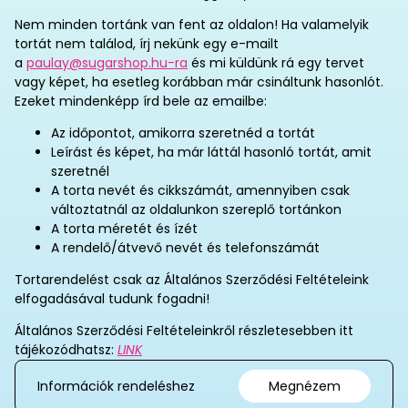
Nem minden tortánk van fent az oldalon! Ha valamelyik
tortát nem találod, írj nekünk egy e-mailt
a
paulay@sugarshop.hu-ra
és mi küldünk rá egy tervet
vagy képet, ha esetleg korábban már csináltunk hasonlót.
Ezeket mindenképp írd bele az emailbe:
Az időpontot, amikorra szeretnéd a tortát
Leírást és képet, ha már láttál hasonló tortát, amit
szeretnél
A torta nevét és cikkszámát, amennyiben csak
változtatnál az oldalunkon szereplő tortánkon
A torta méretét és ízét
A rendelő/átvevő nevét és telefonszámát
Tortarendelést csak az Általános Szerződési Feltételeink
elfogadásával tudunk fogadni!
Általános Szerződési Feltételeinkről részletesebben itt
tájékozódhatsz:
LINK
Információk rendeléshez
Megnézem