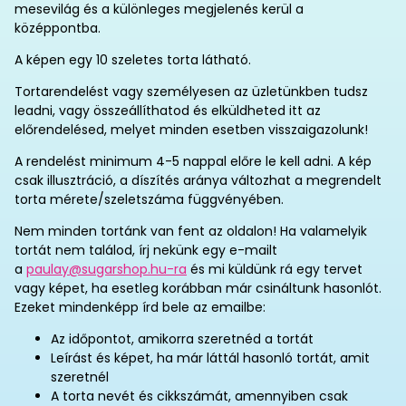
mesevilág és a különleges megjelenés kerül a
középpontba.
A képen egy 10 szeletes torta látható.
Tortarendelést vagy személyesen az üzletünkben tudsz
leadni, vagy összeállíthatod és elküldheted itt az
előrendelésed, melyet minden esetben visszaigazolunk!
A rendelést minimum 4-5 nappal előre le kell adni. A kép
csak illusztráció, a díszítés aránya változhat a megrendelt
torta mérete/szeletszáma függvényében.
Nem minden tortánk van fent az oldalon! Ha valamelyik
tortát nem találod, írj nekünk egy e-mailt
a
paulay@sugarshop.hu-ra
és mi küldünk rá egy tervet
vagy képet, ha esetleg korábban már csináltunk hasonlót.
Ezeket mindenképp írd bele az emailbe:
Az időpontot, amikorra szeretnéd a tortát
Leírást és képet, ha már láttál hasonló tortát, amit
szeretnél
A torta nevét és cikkszámát, amennyiben csak