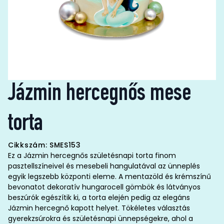
Jázmin hercegnős mese
torta
Cikkszám: SMES153
Ez a Jázmin hercegnős születésnapi torta finom
pasztellszíneivel és mesebeli hangulatával az ünneplés
egyik legszebb központi eleme. A mentazöld és krémszínű
bevonatot dekoratív hungarocell gömbök és látványos
beszúrók egészítik ki, a torta elején pedig az elegáns
Jázmin hercegnő kapott helyet. Tökéletes választás
gyerekzsúrokra és születésnapi ünnepségekre, ahol a