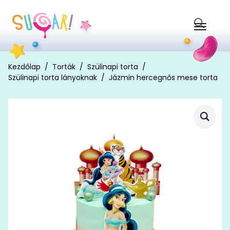
Search
for:
Kezdőlap
Torták
Szülinapi torta
Szülinapi torta lányoknak
Jázmin hercegnős mese torta