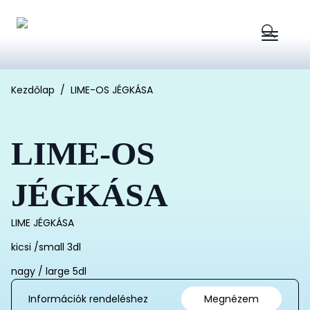
Search
for:
Kezdőlap
LIME-OS JÉGKÁSA
LIME-OS
JÉGKÁSA
LIME JÉGKÁSA
kicsi /small 3dl
nagy / large 5dl
Információk rendeléshez
Megnézem