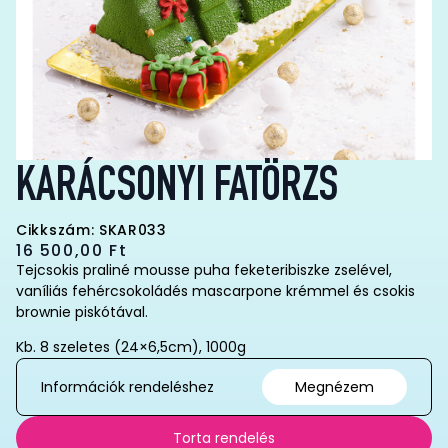
KARÁCSONYI FATÖRZS
Cikkszám: SKAR033
16 500,00
Ft
Tejcsokis praliné mousse puha feketeribiszke zselével,
vaníliás fehércsokoládés mascarpone krémmel és csokis
brownie piskótával.
Kb. 8 szeletes (24×6,5cm), 1000g
Információk rendeléshez
Megnézem
Torta rendelés