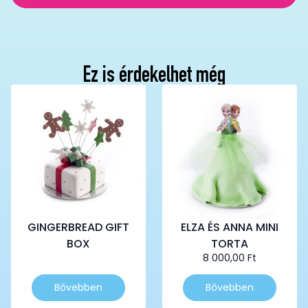
Ez is érdekelhet még
GINGERBREAD GIFT
ELZA ÉS ANNA MINI
BOX
TORTA
8 000,00
Ft
Ennek
Ennek
Bővebben
Bővebben
a
a