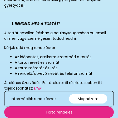
gyertyát is.
RENDELD MEG A TORTÁT!
A tortát emailen írásban a paulay@sugarshop.hu email
címen vagy személyesen tudod leadni.
Kérjük add meg rendeléskor
Az időpontot, amikorra szeretnéd a tortát
A torta nevét és számát
A torta méretét és ízét
A rendelő/átvevő nevét és telefonszámát
Általános Szerződési Feltételeinkről részletesebben itt
tájékozódhatsz:
LINK
Információk rendeléshez
Megnézem
Torta rendelés