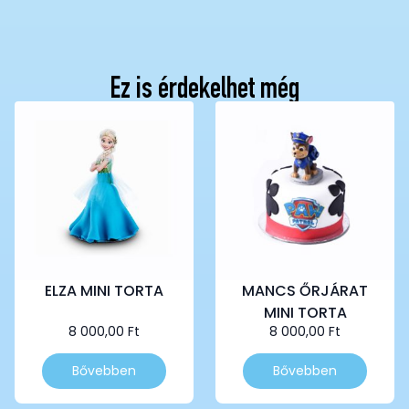
Ez is érdekelhet még
ELZA MINI TORTA
MANCS ŐRJÁRAT
MINI TORTA
8 000,00
Ft
8 000,00
Ft
Ennek
Ennek
Bővebben
Bővebben
a
a
terméknek
terméknek