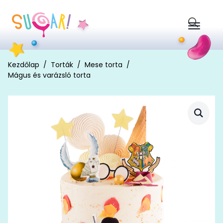
Search
for:
Kezdőlap
Torták
Mese torta
Mágus és varázsló torta