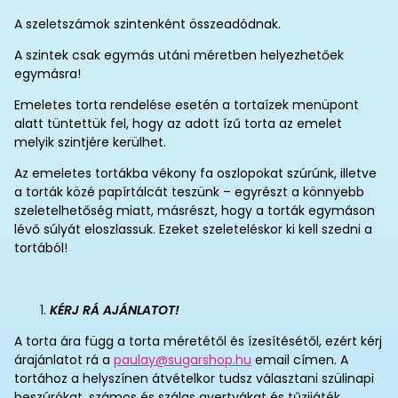
A szeletszámok szintenként összeadódnak.
A szintek csak egymás utáni méretben helyezhetőek
egymásra!
Emeletes torta rendelése esetén a tortaízek menüpont
alatt tüntettük fel, hogy az adott ízű torta az emelet
melyik szintjére kerülhet.
Az emeletes tortákba vékony fa oszlopokat szúrúnk, illetve
a torták közé papírtálcát teszünk – egyrészt a könnyebb
szeletelhetőség miatt, másrészt, hogy a torták egymáson
lévő súlyát eloszlassuk. Ezeket szeleteléskor ki kell szedni a
tortából!
KÉRJ RÁ AJÁNLATOT!
A torta ára függ a torta méretétől és ízesítésétől, ezért kérj
árajánlatot rá a
paulay@sugarshop.hu
email címen. A
tortához a helyszínen átvételkor tudsz választani szülinapi
beszúrókat, számos és szálas gyertyákat és tűzijáték