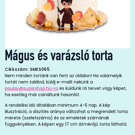
Mágus és varázsló torta
Cikkszám: SMES065
Nem minden tortánk van fent az oldalon! Ha valamelyik
tortát nem találod, küldj e-mailt nekünk a
paulay@sugarshop.hu-ra
és küldünk rá tervet vagy képet,
ha esetleg már csináltunk hasonlót.
A rendelési idő általában minimum 4-5 nap. A kép
illusztráció, a díszítés aránya változhat a megrendelt torta
mérete (szeletszáma) és az emeletek számának
függvényében. A képen egy 17 cm átmérőjű torta látható.