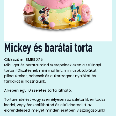
Mickey és barátai torta
Cikkszám: SMES075
Miki Egér és barátai mind szerepelnek ezen a szülinapi
tortán! Díszítésnek mini muffint, mini csokitáblákat,
pillecukrokat, habcsók és cukortragant nyalókát és
fánkokat is használunk.
A képen egy 10 szeletes torta látható.
Tortarendelést vagy személyesen az üzletünkben tudsz
leadni, vagy összeállíthatod és elküldheted itt az
előrendelésed, melyet minden esetben visszaigazolunk!