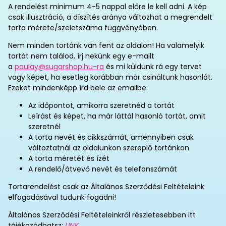
A rendelést minimum 4-5 nappal előre le kell adni. A kép
csak illusztráció, a díszítés aránya változhat a megrendelt
torta mérete/szeletszáma függvényében.
Nem minden tortánk van fent az oldalon! Ha valamelyik
tortát nem találod, írj nekünk egy e-mailt
a
paulay@sugarshop.hu-ra
és mi küldünk rá egy tervet
vagy képet, ha esetleg korábban már csináltunk hasonlót.
Ezeket mindenképp írd bele az emailbe:
Az időpontot, amikorra szeretnéd a tortát
Leírást és képet, ha már láttál hasonló tortát, amit
szeretnél
A torta nevét és cikkszámát, amennyiben csak
változtatnál az oldalunkon szereplő tortánkon
A torta méretét és ízét
A rendelő/átvevő nevét és telefonszámát
Tortarendelést csak az Általános Szerződési Feltételeink
elfogadásával tudunk fogadni!
Általános Szerződési Feltételeinkről részletesebben itt
tájékozódhatsz:
LINK