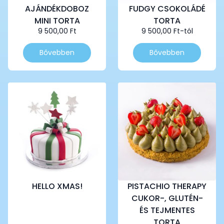
AJÁNDÉKDOBOZ
FUDGY CSOKOLÁDÉ
MINI TORTA
TORTA
9 500,00
Ft
9 500,00
Ft
-tól
Ennek
Ennek
Bővebben
Bővebben
a
a
terméknek
terméknek
több
több
variációja
variációja
van.
van.
A
A
változatok
változatok
a
a
termékoldalon
termékoldalon
választhatók
választhatók
ki
ki
HELLO XMAS!
PISTACHIO THERAPY
CUKOR-, GLUTÉN-
ÉS TEJMENTES
TORTA