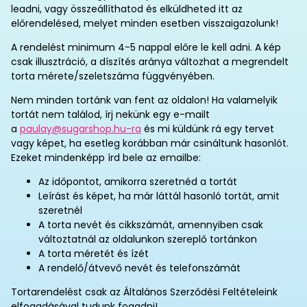
leadni, vagy összeállíthatod és elküldheted itt az
előrendelésed, melyet minden esetben visszaigazolunk!
A rendelést minimum 4-5 nappal előre le kell adni. A kép
csak illusztráció, a díszítés aránya változhat a megrendelt
torta mérete/szeletszáma függvényében.
Nem minden tortánk van fent az oldalon! Ha valamelyik
tortát nem találod, írj nekünk egy e-mailt
a
paulay@sugarshop.hu-ra
és mi küldünk rá egy tervet
vagy képet, ha esetleg korábban már csináltunk hasonlót.
Ezeket mindenképp írd bele az emailbe:
Az időpontot, amikorra szeretnéd a tortát
Leírást és képet, ha már láttál hasonló tortát, amit
szeretnél
A torta nevét és cikkszámát, amennyiben csak
változtatnál az oldalunkon szereplő tortánkon
A torta méretét és ízét
A rendelő/átvevő nevét és telefonszámát
Tortarendelést csak az Általános Szerződési Feltételeink
elfogadásával tudunk fogadni!