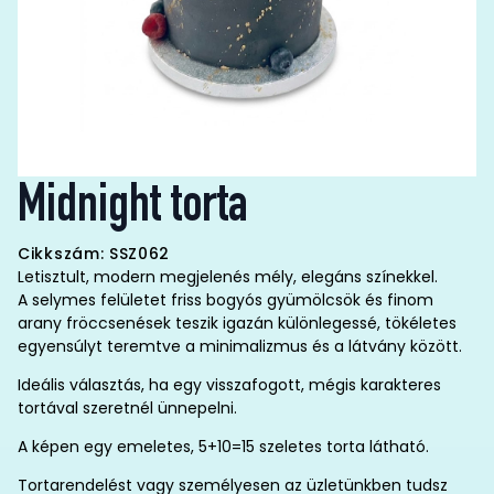
Midnight torta
Cikkszám: SSZ062
Letisztult, modern megjelenés mély, elegáns színekkel.
A selymes felületet friss bogyós gyümölcsök és finom
arany fröccsenések teszik igazán különlegessé, tökéletes
egyensúlyt teremtve a minimalizmus és a látvány között.
Ideális választás, ha egy visszafogott, mégis karakteres
tortával szeretnél ünnepelni.
A képen egy emeletes, 5+10=15 szeletes torta látható.
Tortarendelést vagy személyesen az üzletünkben tudsz