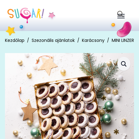
Search
for:
Kezdőlap
Szezonális ajánlatok
Karácsony
MINI LINZER