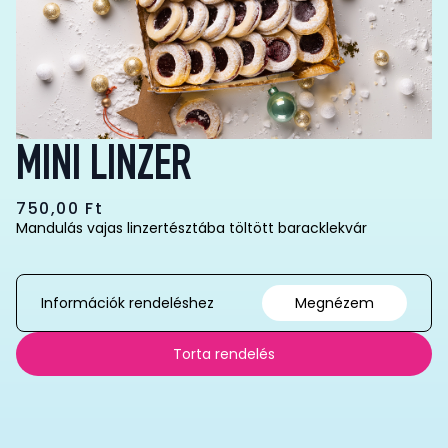
MINI LINZER
750,00
Ft
Mandulás vajas linzertésztába töltött baracklekvár
Információk rendeléshez
Megnézem
Torta rendelés