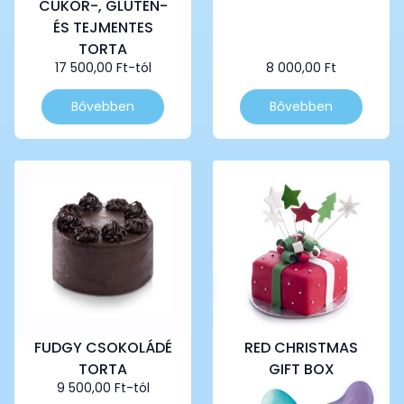
CUKOR-, GLUTÉN-
ÉS TEJMENTES
TORTA
17 500,00
Ft
-tól
8 000,00
Ft
Ennek
Ennek
Bővebben
Bővebben
a
a
terméknek
terméknek
több
több
variációja
variációja
van.
van.
A
A
változatok
változatok
a
a
termékoldalon
termékoldalon
választhatók
választhatók
ki
ki
FUDGY CSOKOLÁDÉ
RED CHRISTMAS
TORTA
GIFT BOX
9 500,00
Ft
-tól