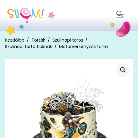
Search
for:
Kezdőlap
Torták
Szülinapi torta
Szülinapi torta fiúknak
Motorversenyzős torta