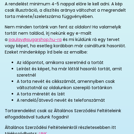
A rendelést minimum 4-5 nappal előre le kell adni. A kép
csak illusztráció, a díszítés aránya változhat a megrendelt
torta mérete/szeletszáma függvényében.
Nem minden tortánk van fent az oldalon! Ha valamelyik
tortát nem találod, írj nekünk egy e-mailt
a
paulay@sugarshop.hu-ra
és mi küldünk rá egy tervet
vagy képet, ha esetleg korábban már csináltunk hasonlót.
Ezeket mindenképp írd bele az emailbe:
Az időpontot, amikorra szeretnéd a tortát
Leírást és képet, ha már láttál hasonló tortát, amit
szeretnél
A torta nevét és cikkszámát, amennyiben csak
változtatnál az oldalunkon szereplő tortánkon
A torta méretét és ízét
A rendelő/átvevő nevét és telefonszámát
Tortarendelést csak az Általános Szerződési Feltételeink
elfogadásával tudunk fogadni!
Általános Szerződési Feltételeinkről részletesebben itt
tájékozódhatsz:
LINK