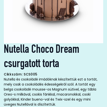
Nutella Choco Dream
csurgatott torta
Cikkszám: SCS005
Nutella és csokoládé imádóknak készítettük ezt a tortát,
mely csak a csokoládés édességekről szól. A tortát egy
belga csokoládé mousse-os Magnum sütivel, egy tábla
Oreo-s milkával, csokis fánkkal, macaronokkal, csoki
golyókkal, Kinder bueno-val és Twix-szel és egy mini
üveges Nutellával is díszítettük.