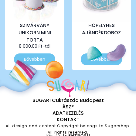
választhatók
választhatók
ki
ki
SZIVÁRVÁNY
HÓPELYHES
UNIKORN MINI
AJÁNDÉKDOBOZ
TORTA
8 000,00
Ft
-tól
Ennek
Ennek
Bővebben
Bővebben
a
a
terméknek
terméknek
több
több
variációja
variációja
van.
van.
A
A
SUGAR! Cukrászda Budapest
változatok
változatok
ÁSZF
a
a
ADATKEZELÉS
termékoldalon
termékoldalon
KONTAKT
választhatók
választhatók
ki
ki
All design and content Copyright belongs to Sugarshop.
All rights reserved.
Készítette: