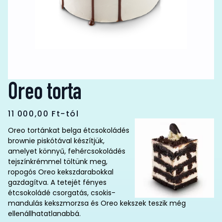
Oreo torta
11 000,00
Ft
-tól
Oreo tortánkat belga étcsokoládés
brownie piskótával készítjük,
amelyet könnyű, fehércsokoládés
tejszínkrémmel töltünk meg,
ropogós Oreo kekszdarabokkal
gazdagítva. A tetejét fényes
étcsokoládé csorgatás, csokis-
mandulás kekszmorzsa és Oreo kekszek teszik még
ellenállhatatlanabbá.