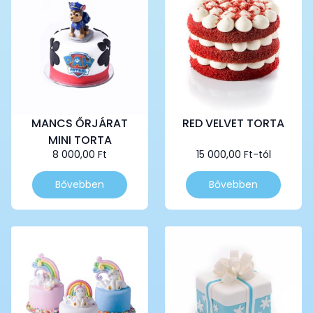
MANCS ŐRJÁRAT
RED VELVET TORTA
MINI TORTA
8 000,00
Ft
15 000,00
Ft
-tól
Ennek
Ennek
Bővebben
Bővebben
a
a
terméknek
terméknek
több
több
variációja
variációja
van.
van.
A
A
változatok
változatok
a
a
termékoldalon
termékoldalon