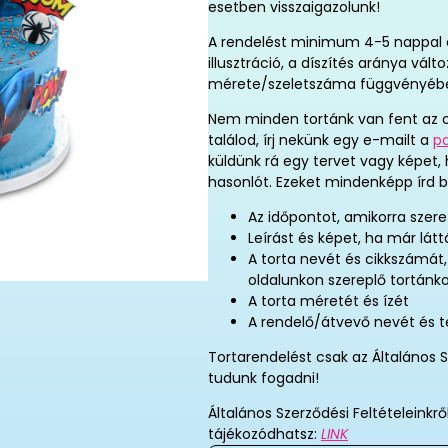
esetben visszaigazolunk!
A rendelést minimum 4-5 nappal elő
illusztráció, a díszítés aránya vál
mérete/szeletszáma függvényéb
Nem minden tortánk van fent az o
találod, írj nekünk egy e-mailt a
p
küldünk rá egy tervet vagy képet,
hasonlót. Ezeket mindenképp írd b
Az időpontot, amikorra szere
Leírást és képet, ha már látt
A torta nevét és cikkszámát
oldalunkon szereplő tortánk
A torta méretét és ízét
A rendelő/átvevő nevét és 
Tortarendelést csak az Általános S
tudunk fogadni!
Általános Szerződési Feltételeinkrő
tájékozódhatsz:
LINK