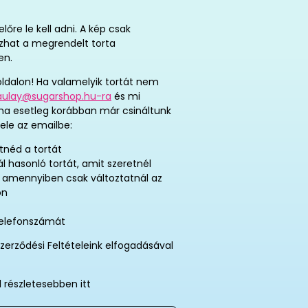
re le kell adni. A kép csak
tozhat a megrendelt torta
en.
ldalon! Ha valamelyik tortát nem
aulay@sugarshop.hu-ra
és mi
 ha esetleg korábban már csináltunk
ele az emailbe:
tnéd a tortát
ál hasonló tortát, amit szeretnél
, amennyiben csak változtatnál az
on
telefonszámát
zerződési Feltételeink elfogadásával
l részletesebben itt