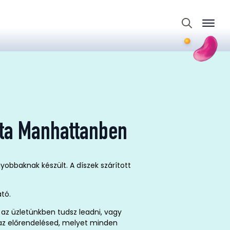
Search
for:
ta Manhattanben
yobbaknak készült. A díszek szárított
ató.
az üzletünkben tudsz leadni, vagy
t az előrendelésed, melyet minden