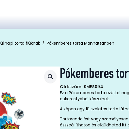
ülinapi torta fiúknak
Pókemberes torta Manhattanben
Pókemberes tor
Cikkszám: SMES094
Ez a Pókemberes torta ezúttal nag
cukorostyából készülnek.
A képen egy 10 szeletes torta láth
Tortarendelést vagy személyesen 
összeállíthatod és elküldheted it