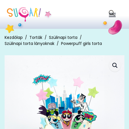
Search
for:
Kezdőlap
Torták
Szülinapi torta
Szülinapi torta lányoknak
Powerpuff girls torta