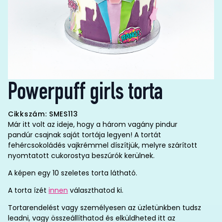
Powerpuff girls torta
Cikkszám: SMES113
Már itt volt az ideje, hogy a három vagány pindur
pandúr csajnak saját tortája legyen! A tortát
fehércsokoládés vajkrémmel díszítjük, melyre szárított
nyomtatott cukorostya beszúrók kerülnek.
A képen egy 10 szeletes torta látható.
A torta ízét
innen
választhatod ki.
Tortarendelést vagy személyesen az üzletünkben tudsz
leadni, vagy összeállíthatod és elküldheted itt az