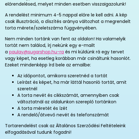
előrendelésed, melyet minden esetben visszaigazolunk!
A rendelést minimum 4-5 nappal előre le kell adni. A kép
csak illusztráció, a díszítés aránya változhat a megrendelt
torta mérete/szeletszáma függvényében.
Nem minden tortánk van fent az oldalon! Ha valamelyik
tortát nem találod, írj nekünk egy e-mailt
a
paulay@sugarshop.hu-ra
és mi küldünk rá egy tervet
vagy képet, ha esetleg korábban már csináltunk hasonlót.
Ezeket mindenképp írd bele az emailbe:
Az időpontot, amikorra szeretnéd a tortát
Leírást és képet, ha már láttál hasonló tortát, amit
szeretnél
A torta nevét és cikkszámát, amennyiben csak
változtatnál az oldalunkon szereplő tortánkon
A torta méretét és ízét
A rendelő/átvevő nevét és telefonszámát
Tortarendelést csak az Általános Szerződési Feltételeink
elfogadásával tudunk fogadni!