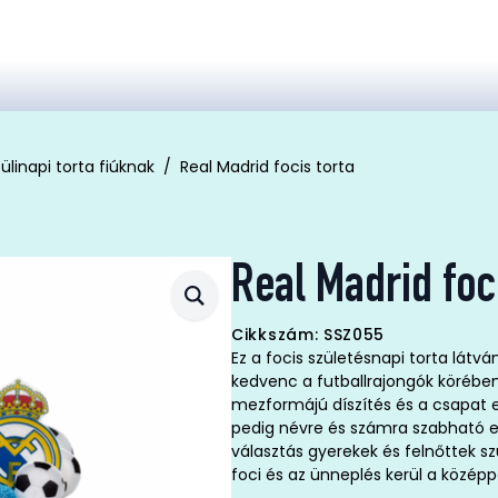
ülinapi torta fiúknak
Real Madrid focis torta
Real Madrid foci
Cikkszám: SSZ055
Ez a focis születésnapi torta látv
kedvenc a futballrajongók körében.
mezformájú díszítés és a csapat e
pedig névre és számra szabható e
választás gyerekek és felnőttek s
foci és az ünneplés kerül a közép