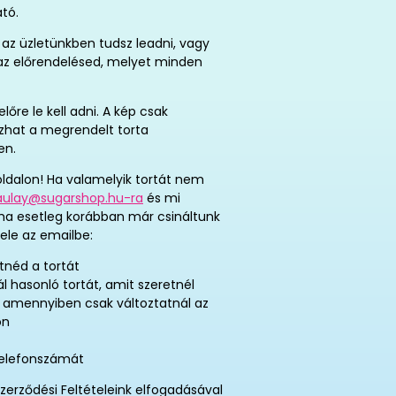
ató.
az üzletünkben tudsz leadni, vagy
t az előrendelésed, melyet minden
re le kell adni. A kép csak
tozhat a megrendelt torta
en.
ldalon! Ha valamelyik tortát nem
aulay@sugarshop.hu-ra
és mi
 ha esetleg korábban már csináltunk
ele az emailbe:
tnéd a tortát
ál hasonló tortát, amit szeretnél
, amennyiben csak változtatnál az
on
telefonszámát
zerződési Feltételeink elfogadásával