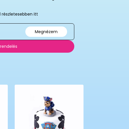
l részletesebben itt
Megnézem
 rendelés