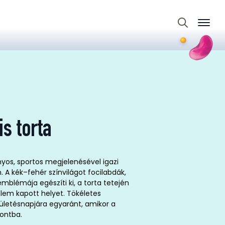
Search
for:
s torta
ányos, sportos megjelenésével igazi
 A kék–fehér színvilágot focilabdák,
mblémája egészíti ki, a torta tetején
lem kapott helyet. Tökéletes
zületésnapjára egyaránt, amikor a
pontba.