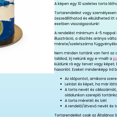
A képen egy 10 szeletes torta láth
Tortarendelést vagy személyesen 
összeállíthatod és elküldheted it
esetben visszaigazolunk!
A rendelést minimum 4-5 nappal elő
illusztráció, a díszítés aránya vál
mérete/szeletszáma függvényéb
Nem minden tortánk van fent az o
találod, írj nekünk egy e-mailt a
p
küldünk rá egy tervet vagy képet,
hasonlót. Ezeket mindenképp írd b
Az időpontot, amikorra szere
Leírást és képet, ha már látt
A torta nevét és cikkszámát
oldalunkon szereplő tortánk
A torta méretét és ízét
A rendelő/átvevő nevét és 
Tortarendelést csak az Általános S