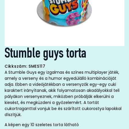
Stumble guys torta
Cikkszám: SMES117
A Stumble Guys egy izgalmas és színes multiplayer játék,
amely a verseny és a humor egyedülálló kombinációját
adja. Ebben a videójátékban a versenyzők egy-egy cuki
karaktert irányítanak, akik folyamatosan akadályokkal teli
pályákon versenyeznek, miközben próbálják elkerülni a
kiesést, és megküzdeni a győzelemért. A tortát
cukortraganttal vonjuk be és szárított cukorostya lapokkal
díszítjük.
A képen egy 10 szeletes torta látható