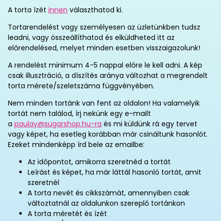
A torta ízét
innen
választhatod ki.
Tortarendelést vagy személyesen az üzletünkben tudsz
leadni, vagy összeállíthatod és elküldheted itt az
előrendelésed, melyet minden esetben visszaigazolunk!
A rendelést minimum 4-5 nappal előre le kell adni. A kép
csak illusztráció, a díszítés aránya változhat a megrendelt
torta mérete/szeletszáma függvényében.
Nem minden tortánk van fent az oldalon! Ha valamelyik
tortát nem találod, írj nekünk egy e-mailt
a
paulay@sugarshop.hu-ra
és mi küldünk rá egy tervet
vagy képet, ha esetleg korábban már csináltunk hasonlót.
Ezeket mindenképp írd bele az emailbe:
Az időpontot, amikorra szeretnéd a tortát
Leírást és képet, ha már láttál hasonló tortát, amit
szeretnél
A torta nevét és cikkszámát, amennyiben csak
változtatnál az oldalunkon szereplő tortánkon
A torta méretét és ízét