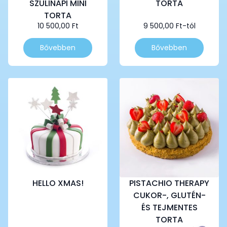
SZÜLINAPI MINI
TORTA
TORTA
10 500,00
Ft
9 500,00
Ft
-tól
Ennek
Ennek
Bővebben
Bővebben
a
a
terméknek
terméknek
több
több
variációja
variációja
van.
van.
A
A
változatok
változatok
a
a
termékoldalon
termékoldalon
választhatók
választhatók
ki
ki
HELLO XMAS!
PISTACHIO THERAPY
CUKOR-, GLUTÉN-
ÉS TEJMENTES
TORTA