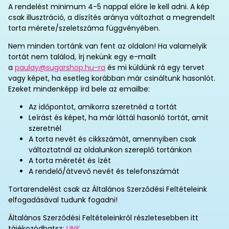
A rendelést minimum 4-5 nappal előre le kell adni. A kép
csak illusztráció, a díszítés aránya változhat a megrendelt
torta mérete/szeletszáma függvényében.
Nem minden tortánk van fent az oldalon! Ha valamelyik
tortát nem találod, írj nekünk egy e-mailt
a
paulay@sugarshop.hu-ra
és mi küldünk rá egy tervet
vagy képet, ha esetleg korábban már csináltunk hasonlót.
Ezeket mindenképp írd bele az emailbe:
Az időpontot, amikorra szeretnéd a tortát
Leírást és képet, ha már láttál hasonló tortát, amit
szeretnél
A torta nevét és cikkszámát, amennyiben csak
változtatnál az oldalunkon szereplő tortánkon
A torta méretét és ízét
A rendelő/átvevő nevét és telefonszámát
Tortarendelést csak az Általános Szerződési Feltételeink
elfogadásával tudunk fogadni!
Általános Szerződési Feltételeinkről részletesebben itt
tájékozódhatsz:
LINK