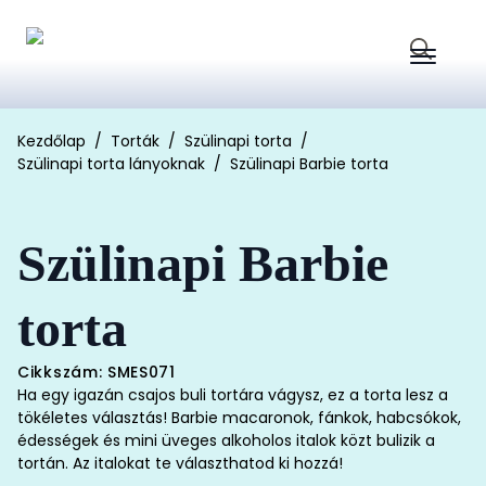
Search
for:
Kezdőlap
Torták
Szülinapi torta
Szülinapi torta lányoknak
Szülinapi Barbie torta
Szülinapi Barbie
torta
Cikkszám: SMES071
Ha egy igazán csajos buli tortára vágysz, ez a torta lesz a
tökéletes választás! Barbie macaronok, fánkok, habcsókok,
édességek és mini üveges alkoholos italok közt bulizik a
tortán. Az italokat te választhatod ki hozzá!