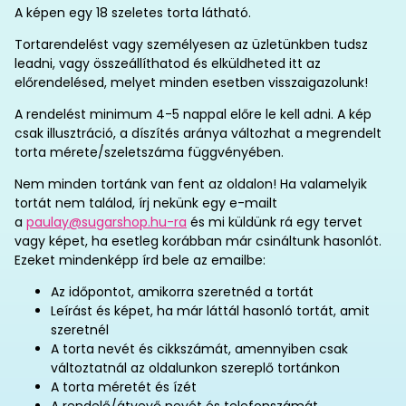
A képen egy 18 szeletes torta látható.
Tortarendelést vagy személyesen az üzletünkben tudsz
leadni, vagy összeállíthatod és elküldheted itt az
előrendelésed, melyet minden esetben visszaigazolunk!
A rendelést minimum 4-5 nappal előre le kell adni. A kép
csak illusztráció, a díszítés aránya változhat a megrendelt
torta mérete/szeletszáma függvényében.
Nem minden tortánk van fent az oldalon! Ha valamelyik
tortát nem találod, írj nekünk egy e-mailt
a
paulay@sugarshop.hu-ra
és mi küldünk rá egy tervet
vagy képet, ha esetleg korábban már csináltunk hasonlót.
Ezeket mindenképp írd bele az emailbe:
Az időpontot, amikorra szeretnéd a tortát
Leírást és képet, ha már láttál hasonló tortát, amit
szeretnél
A torta nevét és cikkszámát, amennyiben csak
változtatnál az oldalunkon szereplő tortánkon
A torta méretét és ízét