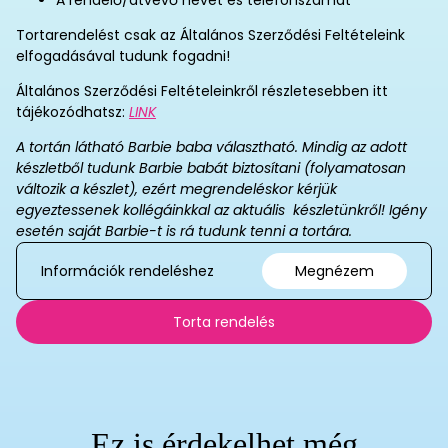
A rendelő/átvevő nevét és telefonszámát
Tortarendelést csak az Általános Szerződési Feltételeink
elfogadásával tudunk fogadni!
Általános Szerződési Feltételeinkről részletesebben itt
tájékozódhatsz:
LINK
A tortán látható Barbie baba választható. Mindig az adott
készletből tudunk Barbie babát biztosítani (folyamatosan
változik a készlet), ezért megrendeléskor kérjük
egyeztessenek kollégáinkkal az aktuális készletünkről! Igény
esetén saját Barbie-t is rá tudunk tenni a tortára.
Információk rendeléshez
Megnézem
Torta rendelés
Ez is érdekelhet még