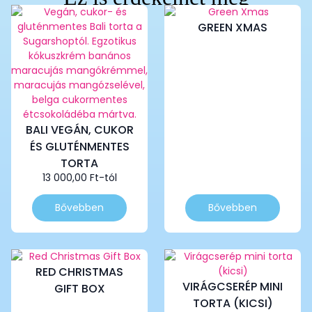
GREEN XMAS
BALI VEGÁN, CUKOR
ÉS GLUTÉNMENTES
TORTA
13 000,00
Ft
-tól
Ennek
Ennek
Bővebben
Bővebben
a
a
terméknek
terméknek
több
több
variációja
variációja
RED CHRISTMAS
van.
van.
VIRÁGCSERÉP MINI
GIFT BOX
A
A
TORTA (KICSI)
változatok
változatok