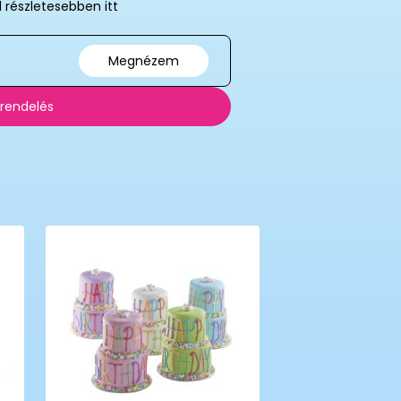
l részletesebben itt
Megnézem
 rendelés