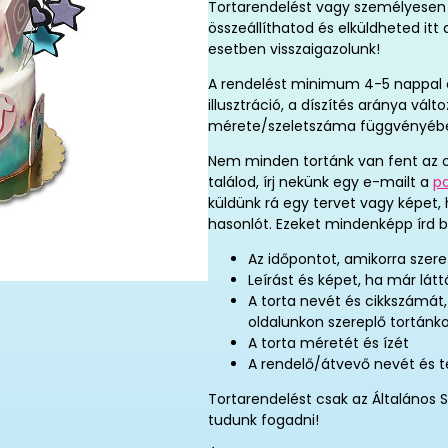
Tortarendelést vagy személyesen 
összeállíthatod és elküldheted it
esetben visszaigazolunk!
A rendelést minimum 4-5 nappal elő
illusztráció, a díszítés aránya vál
mérete/szeletszáma függvényéb
Nem minden tortánk van fent az o
találod, írj nekünk egy e-mailt a
p
küldünk rá egy tervet vagy képet,
hasonlót. Ezeket mindenképp írd b
Az időpontot, amikorra szere
Leírást és képet, ha már látt
A torta nevét és cikkszámát
oldalunkon szereplő tortánk
A torta méretét és ízét
A rendelő/átvevő nevét és 
Tortarendelést csak az Általános S
tudunk fogadni!