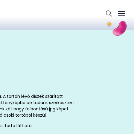
Search
for:
a. A tortán lévő díszek szárított
id fényképbe be tudunk szerkeszteni
nk két nagy felbontású jpg képet
tó csoki tortából készül.
s torta látható.