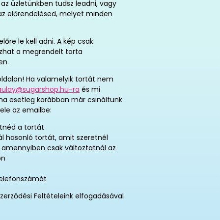
az üzletünkben tudsz leadni, vagy
t az előrendelésed, melyet minden
re le kell adni. A kép csak
tozhat a megrendelt torta
en.
ldalon! Ha valamelyik tortát nem
aulay@sugarshop.hu-ra
és mi
 ha esetleg korábban már csináltunk
ele az emailbe:
tnéd a tortát
ál hasonló tortát, amit szeretnél
, amennyiben csak változtatnál az
on
telefonszámát
zerződési Feltételeink elfogadásával