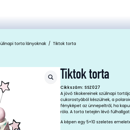
ülinapi torta lányoknak
Tiktok torta
Tiktok torta
Cikkszám: SSZ027
A jövő tikokereinek szülinapi tortáj
cukorostyából készülnek, a polaro
fényképet az ünnepeltről, ha kapu
róla. A torta tetején lévő fülhallga
A képen egy 5+10 szeletes emelete