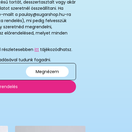
zésű tortát, desszertasztalt vagy akár
atot szeretnél összeállítani. Ha
j e-mailt a paulay@sugarshop.hu-ra
ta rendelés), mi pedig felvesszük
így szeretnéd megrendelni,
t az előrendelésed, melyet minden
ől részletesebben
itt
tájékozódhatsz.
adásával tudunk fogadni.
Megnézem
 rendelés