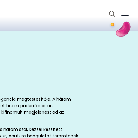
Search
for:
legancia megtestesítője. A három
ket finom púderrózsaszín
s kifinomult megjelenést ad az
s három szál, kézzel készített
ikus, couture hangulatot teremtenek