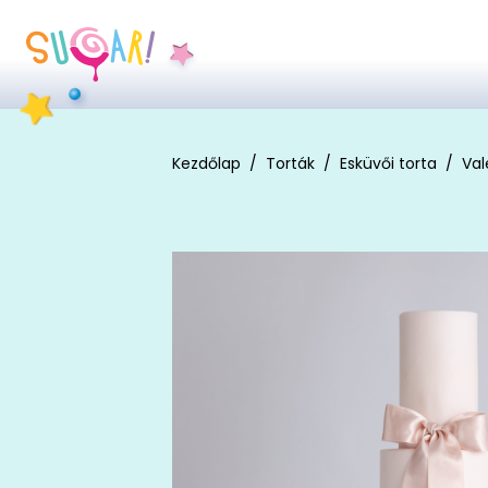
Kezdőlap
Torták
Esküvői torta
Val