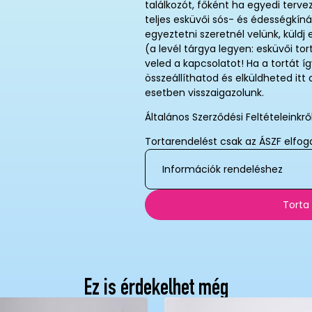
találkozót, főként ha egyedi terve
teljes esküvői sós- és édességkínál
egyeztetni szeretnél velünk, küld
(a levél tárgya legyen: esküvői tor
veled a kapcsolatot! Ha a tortát 
összeállíthatod és elküldheted it
esetben visszaigazolunk.
Általános Szerződési Feltételeinkr
Tortarendelést csak az ÁSZF elfog
Információk rendeléshez
Torta
Ez is érdekelhet még