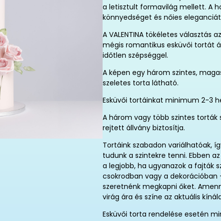
a letisztult formavilág mellett. A
könnyedséget és nőies eleganciát
A VALENTINA tökéletes választás a
mégis romantikus esküvői tortát 
időtlen szépséggel.
A képen egy három szintes, mag
szeletes torta látható.
Esküvői tortáinkat minimum 2-3 het
A három vagy több szintes torták s
rejtett állvány biztosítja.
Tortáink szabadon variálhatóak, így
tudunk a szintekre tenni. Ebben az 
a legjobb, ha ugyanazok a fajták s
csokrodban vagy a dekorációban –,
szeretnénk megkapni őket. Amenny
virág ára és színe az aktuális kínál
Esküvői torta rendelése esetén m