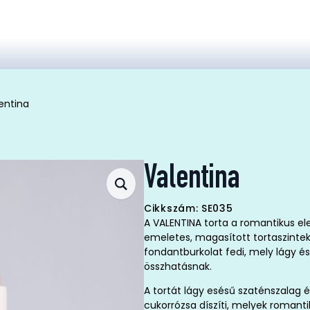
entina
Valentina
Cikkszám: SE035
A VALENTINA torta a romantikus e
emeletes, magasított tortaszinte
fondantburkolat fedi, mely lágy é
összhatásnak.
A tortát lágy esésű szaténszalag é
cukorrózsa díszíti, melyek romant