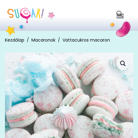
Search
for:
Kezdőlap
Macaronok
Vattacukros macaron