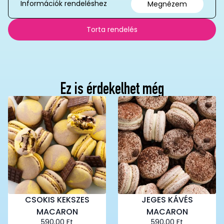
Információk rendeléshez
Megnézem
Torta rendelés
Ez is érdekelhet még
CSOKIS KEKSZES
JEGES KÁVÉS
MACARON
MACARON
590,00
Ft
590,00
Ft