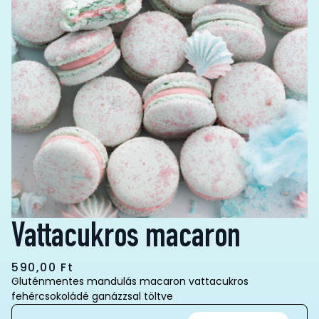
Vattacukros macaron
590,00
Ft
Gluténmentes mandulás macaron vattacukros
fehércsokoládé ganázzsal töltve