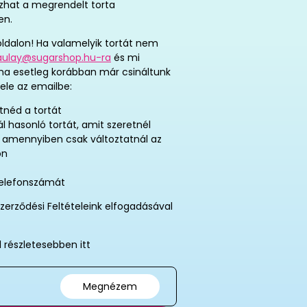
tozhat a megrendelt torta
en.
ldalon! Ha valamelyik tortát nem
aulay@sugarshop.hu-ra
és mi
 ha esetleg korábban már csináltunk
ele az emailbe:
tnéd a tortát
ál hasonló tortát, amit szeretnél
, amennyiben csak változtatnál az
on
telefonszámát
zerződési Feltételeink elfogadásával
l részletesebben itt
Megnézem