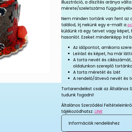
illusztráció, a díszítés aránya vál
mérete/szeletszáma függvényéb
Nem minden tortánk van fent az o
találod, írj nekünk egy e-mailt a
p
küldünk rá egy tervet vagy képet,
hasonlót. Ezeket mindenképp írd b
Az időpontot, amikorra szere
Leírást és képet, ha már látt
A torta nevét és cikkszámát
oldalunkon szereplő tortánk
A torta méretét és ízét
A rendelő/átvevő nevét és 
Tortarendelést csak az Általános S
tudunk fogadni!
Általános Szerződési Feltételeinkrő
tájékozódhatsz:
LINK
Információk rendeléshez