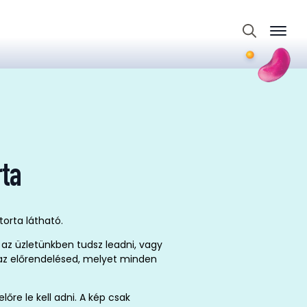
Search
for:
ta
torta látható.
az üzletünkben tudsz leadni, vagy
t az előrendelésed, melyet minden
re le kell adni. A kép csak