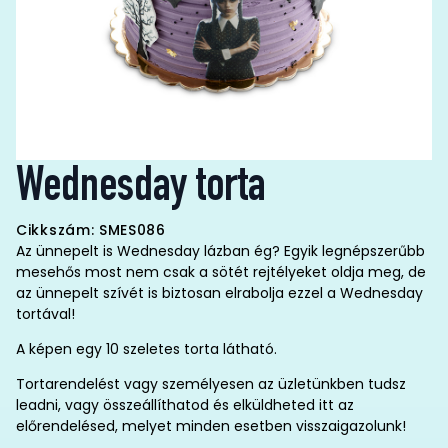
Wednesday torta
Cikkszám: SMES086
Az ünnepelt is Wednesday lázban ég? Egyik legnépszerűbb
mesehős most nem csak a sötét rejtélyeket oldja meg, de
az ünnepelt szívét is biztosan elrabolja ezzel a Wednesday
tortával!
A képen egy 10 szeletes torta látható.
Tortarendelést vagy személyesen az üzletünkben tudsz
leadni, vagy összeállíthatod és elküldheted itt az
előrendelésed, melyet minden esetben visszaigazolunk!