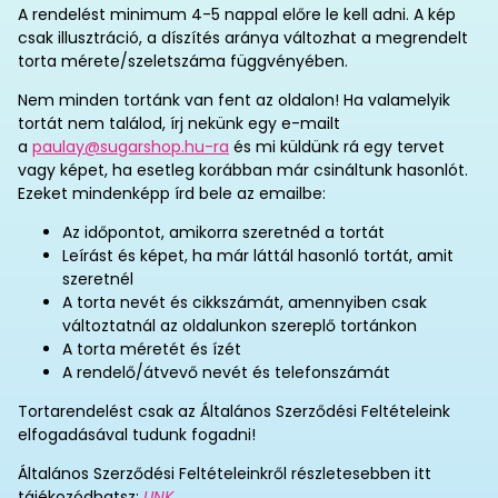
A rendelést minimum 4-5 nappal előre le kell adni. A kép
csak illusztráció, a díszítés aránya változhat a megrendelt
torta mérete/szeletszáma függvényében.
Nem minden tortánk van fent az oldalon! Ha valamelyik
tortát nem találod, írj nekünk egy e-mailt
a
paulay@sugarshop.hu-ra
és mi küldünk rá egy tervet
vagy képet, ha esetleg korábban már csináltunk hasonlót.
Ezeket mindenképp írd bele az emailbe:
Az időpontot, amikorra szeretnéd a tortát
Leírást és képet, ha már láttál hasonló tortát, amit
szeretnél
A torta nevét és cikkszámát, amennyiben csak
változtatnál az oldalunkon szereplő tortánkon
A torta méretét és ízét
A rendelő/átvevő nevét és telefonszámát
Tortarendelést csak az Általános Szerződési Feltételeink
elfogadásával tudunk fogadni!
Általános Szerződési Feltételeinkről részletesebben itt
tájékozódhatsz:
LINK