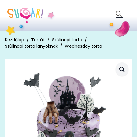
Search
for:
Kezdőlap
Torták
Szülinapi torta
Szülinapi torta lányoknak
Wednesday torta