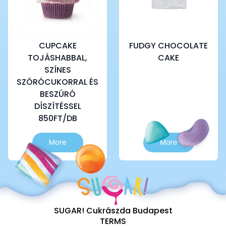
CUPCAKE
FUDGY CHOCOLATE
TOJÁSHABBAL,
CAKE
SZÍNES
SZÓRÓCUKORRAL ÉS
BESZÚRÓ
DÍSZÍTÉSSEL
850FT/DB
More
More
SUGAR! Cukrászda Budapest
TERMS