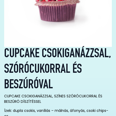
CUPCAKE CSOKIGANÁZZSAL,
SZÓRÓCUKORRAL ÉS
BESZÚRÓVAL
CUPCAKE CSOKIGANÁZZSAL, SZÍNES SZÓRÓCUKORRAL ÉS
BESZÚRÓ DÍSZÍTÉSSEL
Ízek: dupla csokis, vaníliás – málnás, áfonyás, csoki chips-