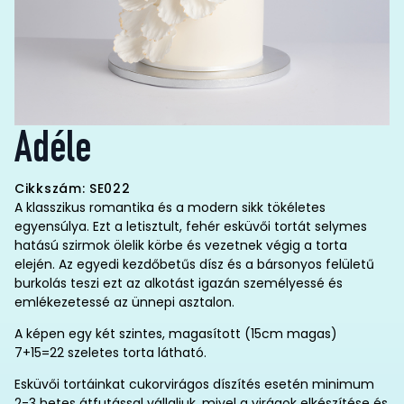
Adéle
Cikkszám: SE022
A klasszikus romantika és a modern sikk tökéletes
egyensúlya. Ezt a letisztult, fehér esküvői tortát selymes
hatású szirmok ölelik körbe és vezetnek végig a torta
elején. Az egyedi kezdőbetűs dísz és a bársonyos felületű
burkolás teszi ezt az alkotást igazán személyessé és
emlékezetessé az ünnepi asztalon.
A képen egy két szintes, magasított (15cm magas)
7+15=22 szeletes torta látható.
Esküvői tortáinkat cukorvirágos díszítés esetén minimum
2-3 hetes átfutással vállaljuk, mivel a virágok elkészítése és