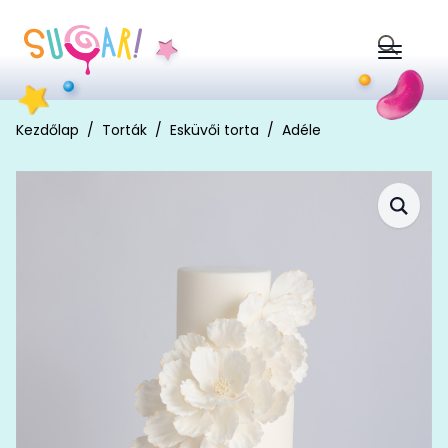
Search
for:
Kezdőlap
Torták
Esküvői torta
Adéle