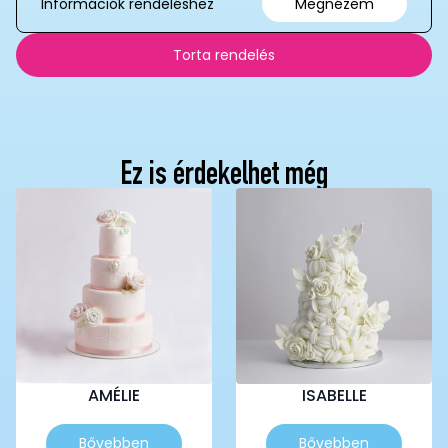
Információk rendeléshez
Megnézem
Torta rendelés
Ez is érdekelhet még
AMÉLIE
ISABELLE
Ennek
Ennek
Bővebben
Bővebben