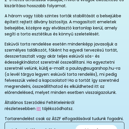
kiszárítása hosszabb folyamat.
A három vagy több szintes torták stabilitását a belsejükbe
épített rejtett állvány biztosítja. A magasított emeletek
belsejébe, középre egy elválasztó kartonlap kerül, amely
segíti a torta esztétikus és könnyű szeletelését.
Esküvői torta rendelése esetén mindenképp javasoljuk a
személyes találkozót, főként ha egyedi tervezésű tortát,
desszertasztalt vagy akár teljes esküvői sós- és
édességkínálatot szeretnél összeállítani. Ha egyeztetni
szeretnél velünk, küldj e-mailt a paulay@sugarshop.hu-ra
(a levél tárgya legyen: esküvői torta rendelés), mi pedig
felvesszük veled a kapcsolatot! Ha a tortát így szeretnéd
megrendelni, összeállíthatod és elküldheted itt az
előrendelésed, melyet minden esetben visszaigazolunk.
Általános Szerződési Feltételeinkről
részletesebben
itt
tájékozódhatsz.
Tortarendelést csak az ÁSZF elfogadásával tudunk fogadni.