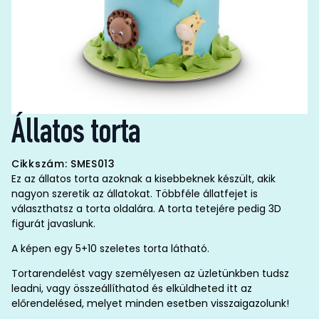
Állatos torta
Cikkszám: SMES013
Ez az állatos torta azoknak a kisebbeknek készült, akik
nagyon szeretik az állatokat. Többféle állatfejet is
választhatsz a torta oldalára. A torta tetejére pedig 3D
figurát javaslunk.
A képen egy 5+10 szeletes torta látható.
Tortarendelést vagy személyesen az üzletünkben tudsz
leadni, vagy összeállíthatod és elküldheted itt az
előrendelésed, melyet minden esetben visszaigazolunk!