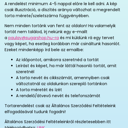
A rendelést minimum 4-5 nappal előre le kell adni. A kép
csak illusztráció, a díszítés aránya változhat a megrendelt
torta mérete/szeletszáma függvényében.
Nem minden tortánk van fent az oldalon! Ha valamelyik
tortát nem találod, írj nekünk egy e-mailt
a
paulay@sugarshop.hu-ra
és mi küldünk rá egy tervet
vagy képet, ha esetleg korábban már csináltunk hasonlót.
Ezeket mindenképp írd bele az emailbe:
Az időpontot, amikorra szeretnéd a tortát
Leírást és képet, ha már láttál hasonló tortát, amit
szeretnél
A torta nevét és cikkszámát, amennyiben csak
változtatnál az oldalunkon szereplő tortánkon
A torta méretét és ízét
A rendelő/átvevő nevét és telefonszámát
Tortarendelést csak az Általános Szerződési Feltételeink
elfogadásával tudunk fogadni!
Általános Szerződési Feltételeinkről részletesebben itt
tájékozódhatsz:
LINK