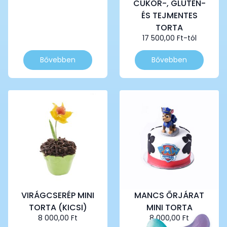
CUKOR-, GLUTÉN-
ÉS TEJMENTES
TORTA
17 500,00
Ft
-tól
Ennek
Ennek
Bővebben
Bővebben
a
a
terméknek
terméknek
több
több
variációja
variációja
van.
van.
A
A
változatok
változatok
a
a
termékoldalon
termékoldalon
választhatók
választhatók
ki
ki
VIRÁGCSERÉP MINI
MANCS ŐRJÁRAT
TORTA (KICSI)
MINI TORTA
8 000,00
Ft
8 000,00
Ft