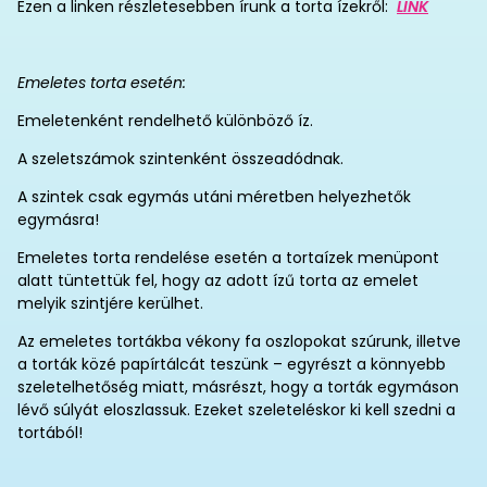
Ezen a linken részletesebben írunk a torta ízekről:
LINK
Emeletes torta esetén:
Emeletenként rendelhető különböző íz.
A szeletszámok szintenként összeadódnak.
A szintek csak egymás utáni méretben helyezhetők
egymásra!
Emeletes torta rendelése esetén a tortaízek menüpont
alatt tüntettük fel, hogy az adott ízű torta az emelet
melyik szintjére kerülhet.
Az emeletes tortákba vékony fa oszlopokat szúrunk, illetve
a torták közé papírtálcát teszünk – egyrészt a könnyebb
szeletelhetőség miatt, másrészt, hogy a torták egymáson
lévő súlyát eloszlassuk. Ezeket szeleteléskor ki kell szedni a
tortából!