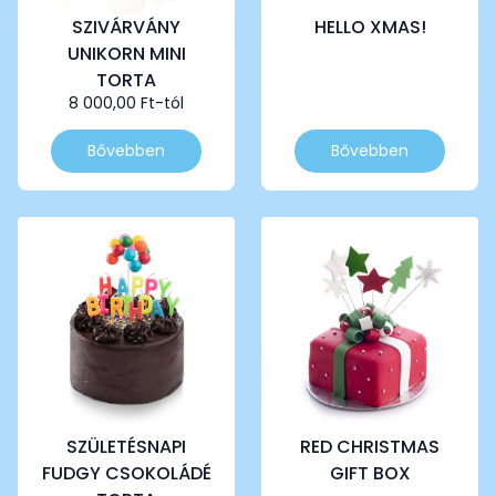
SZIVÁRVÁNY
HELLO XMAS!
UNIKORN MINI
TORTA
8 000,00
Ft
-tól
Ennek
Ennek
Bővebben
Bővebben
a
a
terméknek
terméknek
több
több
variációja
variációja
van.
van.
A
A
változatok
változatok
a
a
termékoldalon
termékoldalon
választhatók
választhatók
ki
ki
SZÜLETÉSNAPI
RED CHRISTMAS
FUDGY CSOKOLÁDÉ
GIFT BOX