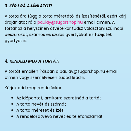
3. KÉRJ RÁ AJÁNLATOT!
A torta ára függ a torta méretétől és ízesítésétől, ezért kérj
árajánlatot rá a
paulay@sugarshop.hu
email címen. A
tortához a helyszínen átvételkor tudsz választani szülinapi
beszúrókat, számos és szálas gyertyákat és tüzijáték
gyertyát is.
4. RENDELD MEG A TORTÁT!
A tortát emailen írásban a paulay@sugarshop.hu email
címen vagy személyesen tudod leadni.
Kérjük add meg rendeléskor
Az időpontot, amikorra szeretnéd a tortát
A torta nevét és számát
A torta méretét és ízét
A rendelő/átvevő nevét és telefonszámát