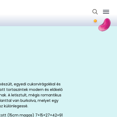
Search
for:
készült, egyedi cukorvirágokkal és
ott tortaszintek modern és előkelő
ak. A letisztult, mégis romantikus
anttal van burkolva, melyet egy
sz különlegessé.
ított (15cm magas) 7+15+27+42=91