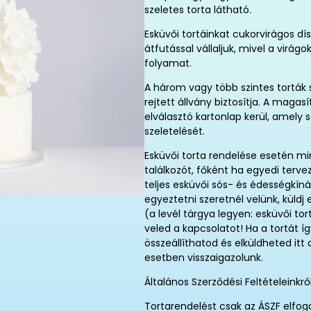
szeletes torta látható.
Esküvői tortáinkat cukorvirágos d
átfutással vállaljuk, mivel a virág
folyamat.
A három vagy több szintes torták s
rejtett állvány biztosítja. A maga
elválasztó kartonlap kerül, amely s
szeletelését.
Esküvői torta rendelése esetén m
találkozót, főként ha egyedi terve
teljes esküvői sós- és édességkínál
egyeztetni szeretnél velünk, küld
(a levél tárgya legyen: esküvői tor
veled a kapcsolatot! Ha a tortát 
összeállíthatod és elküldheted it
esetben visszaigazolunk.
Általános Szerződési Feltételeinkr
Tortarendelést csak az ÁSZF elfog