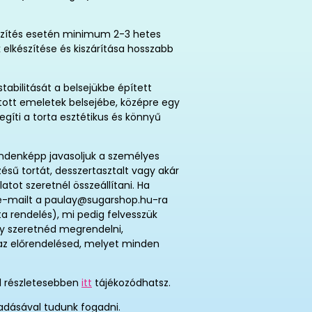
íszítés esetén minimum 2-3 hetes
ok elkészítése és kiszárítása hosszabb
tabilitását a belsejükbe épített
sított emeletek belsejébe, középre egy
egíti a torta esztétikus és könnyű
indenképp javasoljuk a személyes
zésű tortát, desszertasztalt vagy akár
atot szeretnél összeállítani. Ha
j e-mailt a paulay@sugarshop.hu-ra
ta rendelés), mi pedig felvesszük
így szeretnéd megrendelni,
t az előrendelésed, melyet minden
ől részletesebben
itt
tájékozódhatsz.
adásával tudunk fogadni.