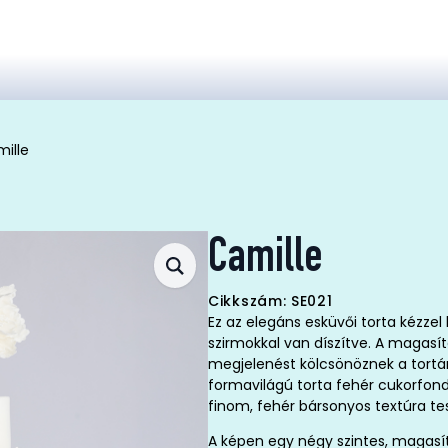
ille
Camille
Cikkszám: SE021
Ez az elegáns esküvői torta kézzel 
szirmokkal van díszítve. A magasít
megjelenést kölcsönöznek a tortán
formavilágú torta fehér cukorfond
finom, fehér bársonyos textúra te
A képen egy négy szintes, magas