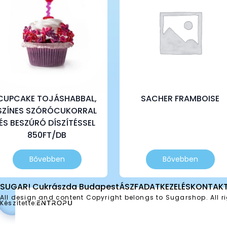
CUPCAKE TOJÁSHABBAL,
SACHER FRAMBOISE
SZÍNES SZÓRÓCUKORRAL
ÉS BESZÚRÓ DÍSZÍTÉSSEL
850FT/DB
Bővebben
Bővebben
SUGAR! Cukrászda Budapest
ÁSZF
ADATKEZELÉS
KONTAK
All design and content Copyright belongs to Sugarshop. All ri
Készítette: