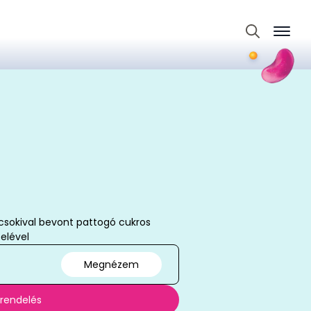
Search
for:
okival bevont pattogó cukros
elével
Megnézem
 rendelés