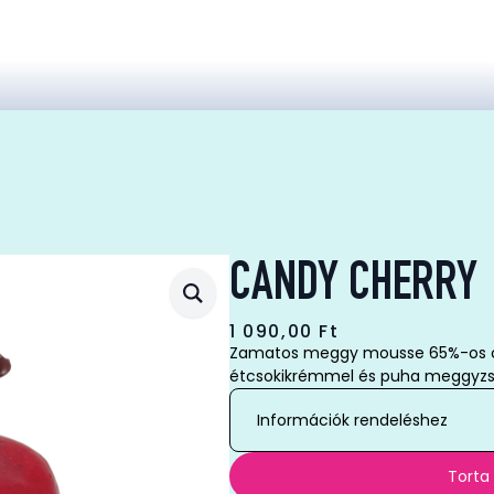
CANDY CHERRY
1 090,00
Ft
Zamatos meggy mousse 65%-os cs
étcsokikrémmel és puha meggyzs
Információk rendeléshez
Torta